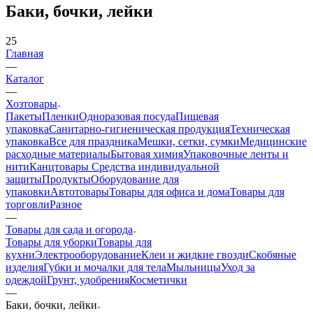
Баки, бочки, лейки
25
Главная
—
Каталог
—
Хозтовары
Пакеты
Пленки
Одноразовая посуда
Пищевая
упаковка
Санитарно-гигиеническая продукция
Техническая
упаковка
Все для праздника
Мешки, сетки, сумки
Медицинские
расходные материалы
Бытовая химия
Упаковочные ленты и
нити
Канцтовары
Средства индивидуальной
защиты
Продукты
Оборудование для
упаковки
Автотовары
Товары для офиса и дома
Товары для
торговли
Разное
—
Товары для сада и огорода
Товары для уборки
Товары для
кухни
Электрооборудование
Клеи и жидкие гвозди
Скобяные
изделия
Губки и мочалки для тела
Мыльницы
Уход за
одеждой
Грунт, удобрения
Косметички
—
Баки, бочки, лейки