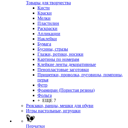
Товары для творчества
Кисти
Краски
Мелки
Пластилин
Раскраски
Апликации
Наклейки
Бумага
Бусины, стразы
Глазки, ротики, носики
Картины по номерам
Клейкие ленты декоративные
Пенопластовые заготовки
Прищепки, проволка, пуговицы, помпоны,
перья
Фетр
Фоамиран (Пористая резина)
Фольга
+ ЕЩЕ 7
Рюкзаки, ранцы, мешки для обуви
Игры настольные, игрушки
Перчатки