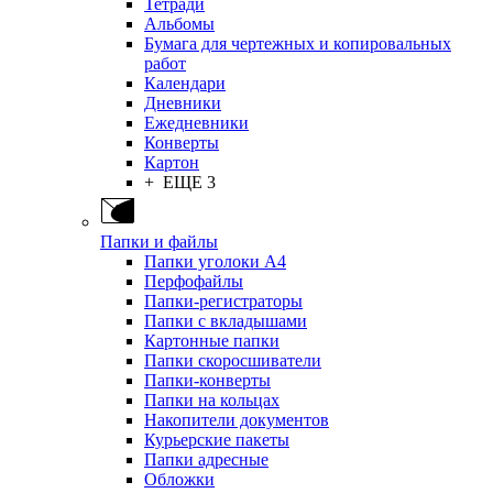
Тетради
Альбомы
Бумага для чертежных и копировальных
работ
Календари
Дневники
Ежедневники
Конверты
Картон
+ ЕЩЕ 3
Папки и файлы
Папки уголоки А4
Перфофайлы
Папки-регистраторы
Папки с вкладышами
Картонные папки
Папки скоросшиватели
Папки-конверты
Папки на кольцах
Накопители документов
Курьерские пакеты
Папки адресные
Обложки