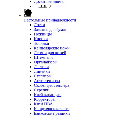
Доски-планшеты
+ ЕЩЕ 3
Настольные принадлежности
Лотки
Зажимы для бумаг
Ножницы
Кнопки
Точилки
Канцелярские ножи
Лезвии для ножей
Штемпели
Органайзеры
Ластики
Линейки
Степлеры
Антистеплеры
Скобы для степлера
Скрепки
Клей-карандаш
Корректоры
Клей ПВА
Канцелярская лента
Банковские резинки