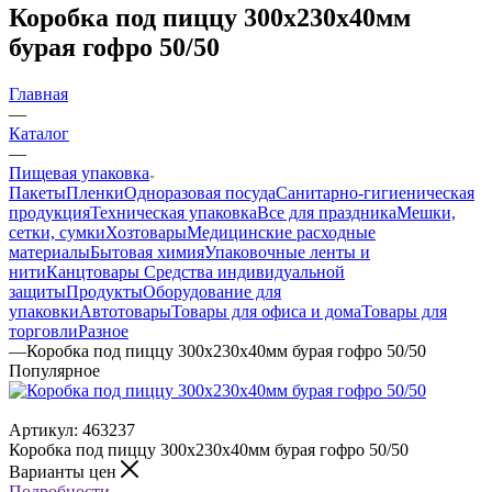
Коробка под пиццу 300х230х40мм
бурая гофро 50/50
Главная
—
Каталог
—
Пищевая упаковка
Пакеты
Пленки
Одноразовая посуда
Санитарно-гигиеническая
продукция
Техническая упаковка
Все для праздника
Мешки,
сетки, сумки
Хозтовары
Медицинские расходные
материалы
Бытовая химия
Упаковочные ленты и
нити
Канцтовары
Средства индивидуальной
защиты
Продукты
Оборудование для
упаковки
Автотовары
Товары для офиса и дома
Товары для
торговли
Разное
—
Коробка под пиццу 300х230х40мм бурая гофро 50/50
Популярное
Артикул:
463237
Коробка под пиццу 300х230х40мм бурая гофро 50/50
Варианты цен
Подробности