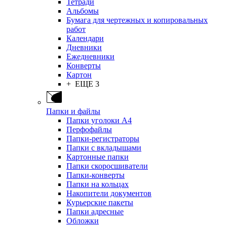
Тетради
Альбомы
Бумага для чертежных и копировальных
работ
Календари
Дневники
Ежедневники
Конверты
Картон
+ ЕЩЕ 3
Папки и файлы
Папки уголоки А4
Перфофайлы
Папки-регистраторы
Папки с вкладышами
Картонные папки
Папки скоросшиватели
Папки-конверты
Папки на кольцах
Накопители документов
Курьерские пакеты
Папки адресные
Обложки