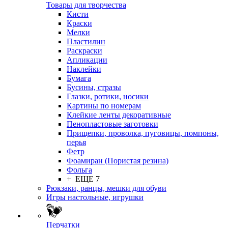
Товары для творчества
Кисти
Краски
Мелки
Пластилин
Раскраски
Апликации
Наклейки
Бумага
Бусины, стразы
Глазки, ротики, носики
Картины по номерам
Клейкие ленты декоративные
Пенопластовые заготовки
Прищепки, проволка, пуговицы, помпоны,
перья
Фетр
Фоамиран (Пористая резина)
Фольга
+ ЕЩЕ 7
Рюкзаки, ранцы, мешки для обуви
Игры настольные, игрушки
Перчатки