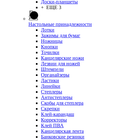
Доски-планшеты
+ ЕЩЕ 3
Настольные принадлежности
Лотки
Зажимы для бумаг
Ножницы
Кнопки
Точилки
Канцелярские ножи
Лезвии для ножей
Штемпели
Органайзеры
Ластики
Линейки
Степлеры
Антистеплеры
Скобы для степлера
Скрепки
Клей-карандаш
Корректоры
Клей ПВА
Канцелярская лента
Банковские резинки