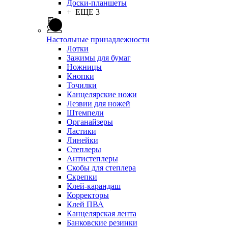
Доски-планшеты
+ ЕЩЕ 3
Настольные принадлежности
Лотки
Зажимы для бумаг
Ножницы
Кнопки
Точилки
Канцелярские ножи
Лезвии для ножей
Штемпели
Органайзеры
Ластики
Линейки
Степлеры
Антистеплеры
Скобы для степлера
Скрепки
Клей-карандаш
Корректоры
Клей ПВА
Канцелярская лента
Банковские резинки