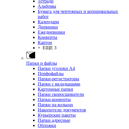
Тетради
Альбомы
Бумага для чертежных и копировальных
работ
Календари
Дневники
Ежедневники
Конверты
Картон
+ ЕЩЕ 3
Папки и файлы
Папки уголоки А4
Перфофайлы
Папки-регистраторы
Папки с вкладышами
Картонные папки
Папки скоросшиватели
Папки-конверты
Папки на кольцах
Накопители документов
Курьерские пакеты
Папки адресные
Обложки