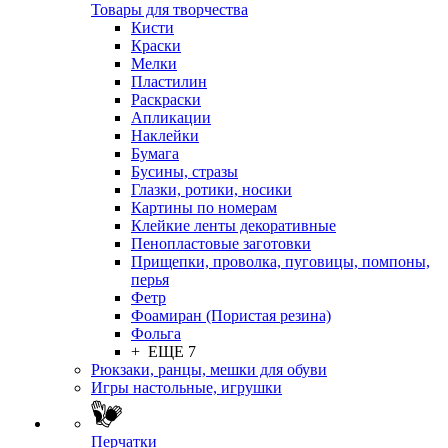
Товары для творчества
Кисти
Краски
Мелки
Пластилин
Раскраски
Апликации
Наклейки
Бумага
Бусины, стразы
Глазки, ротики, носики
Картины по номерам
Клейкие ленты декоративные
Пенопластовые заготовки
Прищепки, проволка, пуговицы, помпоны,
перья
Фетр
Фоамиран (Пористая резина)
Фольга
+ ЕЩЕ 7
Рюкзаки, ранцы, мешки для обуви
Игры настольные, игрушки
Перчатки