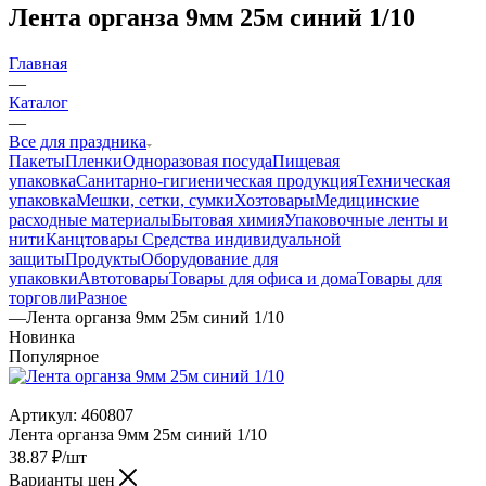
Лента органза 9мм 25м синий 1/10
Главная
—
Каталог
—
Все для праздника
Пакеты
Пленки
Одноразовая посуда
Пищевая
упаковка
Санитарно-гигиеническая продукция
Техническая
упаковка
Мешки, сетки, сумки
Хозтовары
Медицинские
расходные материалы
Бытовая химия
Упаковочные ленты и
нити
Канцтовары
Средства индивидуальной
защиты
Продукты
Оборудование для
упаковки
Автотовары
Товары для офиса и дома
Товары для
торговли
Разное
—
Лента органза 9мм 25м синий 1/10
Новинка
Популярное
Артикул:
460807
Лента органза 9мм 25м синий 1/10
38.87
₽
/шт
Варианты цен