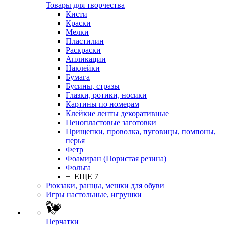
Товары для творчества
Кисти
Краски
Мелки
Пластилин
Раскраски
Апликации
Наклейки
Бумага
Бусины, стразы
Глазки, ротики, носики
Картины по номерам
Клейкие ленты декоративные
Пенопластовые заготовки
Прищепки, проволка, пуговицы, помпоны,
перья
Фетр
Фоамиран (Пористая резина)
Фольга
+ ЕЩЕ 7
Рюкзаки, ранцы, мешки для обуви
Игры настольные, игрушки
Перчатки