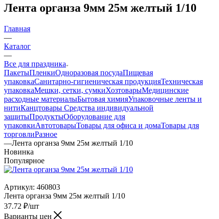
Лента органза 9мм 25м желтый 1/10
Главная
—
Каталог
—
Все для праздника
Пакеты
Пленки
Одноразовая посуда
Пищевая
упаковка
Санитарно-гигиеническая продукция
Техническая
упаковка
Мешки, сетки, сумки
Хозтовары
Медицинские
расходные материалы
Бытовая химия
Упаковочные ленты и
нити
Канцтовары
Средства индивидуальной
защиты
Продукты
Оборудование для
упаковки
Автотовары
Товары для офиса и дома
Товары для
торговли
Разное
—
Лента органза 9мм 25м желтый 1/10
Новинка
Популярное
Артикул:
460803
Лента органза 9мм 25м желтый 1/10
37.72
₽
/шт
Варианты цен