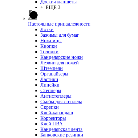
Доски-планшеты
+ ЕЩЕ 3
Настольные принадлежности
Лотки
Зажимы для бумаг
Ножницы
Кнопки
Точилки
Канцелярские ножи
Лезвии для ножей
Штемпели
Органайзеры
Ластики
Линейки
Степлеры
Антистеплеры
Скобы для степлера
Скрепки
Клей-карандаш
Корректоры
Клей ПВА
Канцелярская лента
Банковские резинки