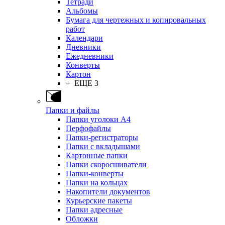
Тетради
Альбомы
Бумага для чертежных и копировальных
работ
Календари
Дневники
Ежедневники
Конверты
Картон
+ ЕЩЕ 3
Папки и файлы
Папки уголоки А4
Перфофайлы
Папки-регистраторы
Папки с вкладышами
Картонные папки
Папки скоросшиватели
Папки-конверты
Папки на кольцах
Накопители документов
Курьерские пакеты
Папки адресные
Обложки