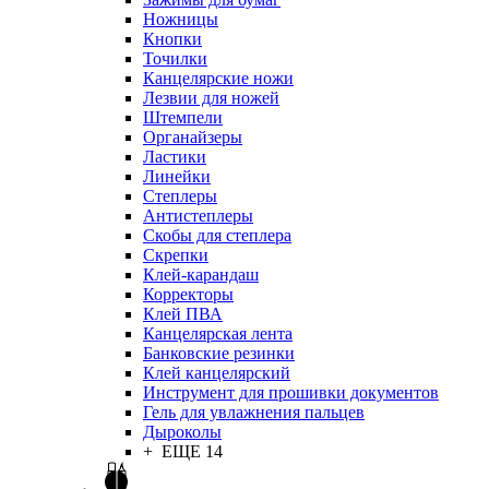
Ножницы
Кнопки
Точилки
Канцелярские ножи
Лезвии для ножей
Штемпели
Органайзеры
Ластики
Линейки
Степлеры
Антистеплеры
Скобы для степлера
Скрепки
Клей-карандаш
Корректоры
Клей ПВА
Канцелярская лента
Банковские резинки
Клей канцелярский
Инструмент для прошивки документов
Гель для увлажнения пальцев
Дыроколы
+ ЕЩЕ 14