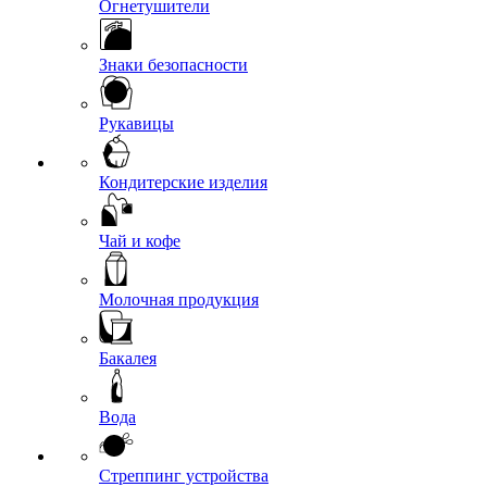
Огнетушители
Знаки безопасности
Рукавицы
Кондитерские изделия
Чай и кофе
Молочная продукция
Бакалея
Вода
Стреппинг устройства