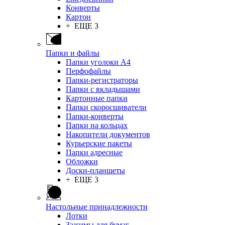
Конверты
Картон
+ ЕЩЕ 3
Папки и файлы
Папки уголоки А4
Перфофайлы
Папки-регистраторы
Папки с вкладышами
Картонные папки
Папки скоросшиватели
Папки-конверты
Папки на кольцах
Накопители документов
Курьерские пакеты
Папки адресные
Обложки
Доски-планшеты
+ ЕЩЕ 3
Настольные принадлежности
Лотки
Зажимы для бумаг