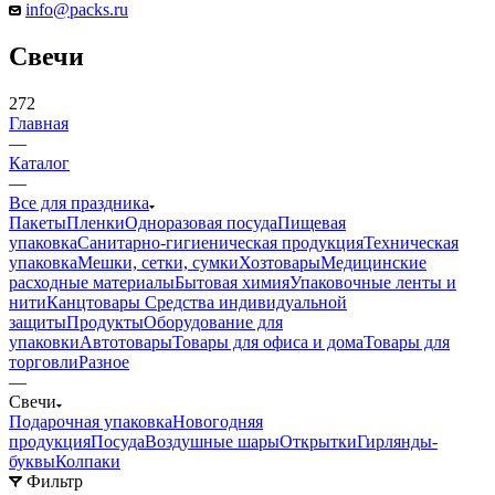
info@packs.ru
Свечи
272
Главная
—
Каталог
—
Все для праздника
Пакеты
Пленки
Одноразовая посуда
Пищевая
упаковка
Санитарно-гигиеническая продукция
Техническая
упаковка
Мешки, сетки, сумки
Хозтовары
Медицинские
расходные материалы
Бытовая химия
Упаковочные ленты и
нити
Канцтовары
Средства индивидуальной
защиты
Продукты
Оборудование для
упаковки
Автотовары
Товары для офиса и дома
Товары для
торговли
Разное
—
Свечи
Подарочная упаковка
Новогодняя
продукция
Посуда
Воздушные шары
Открытки
Гирлянды-
буквы
Колпаки
Фильтр