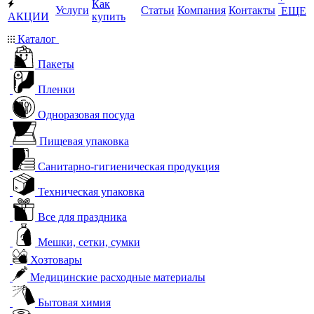
Как
Услуги
Статьи
Компания
Контакты
ЕЩЕ
АКЦИИ
купить
Каталог
Пакеты
Пленки
Одноразовая посуда
Пищевая упаковка
Санитарно-гигиеническая продукция
Техническая упаковка
Все для праздника
Мешки, сетки, сумки
Хозтовары
Медицинские расходные материалы
Бытовая химия