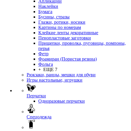
Апликации
Наклейки
Бумага
Бусины, стразы
Глазки, ротики, носики
Картины по номерам
Клейкие ленты декоративные
Пенопластовые заготовки
Прищепки, проволка, пуговицы, помпоны,
перья
Фетр
Фоамиран (Пористая резина)
Фольга
+ ЕЩЕ 7
Рюкзаки, ранцы, мешки для обуви
Игры настольные, игрушки
Перчатки
Одноразовые перчатки
Спецодежда