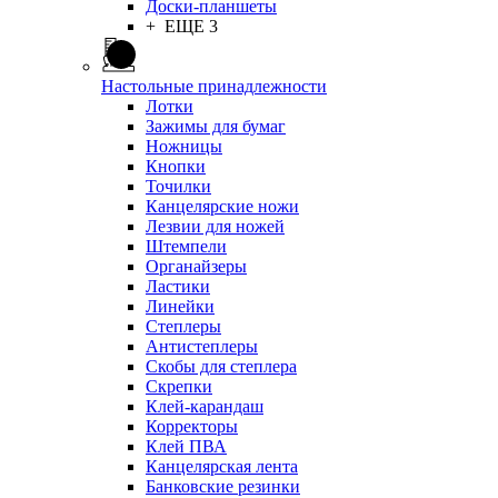
Доски-планшеты
+ ЕЩЕ 3
Настольные принадлежности
Лотки
Зажимы для бумаг
Ножницы
Кнопки
Точилки
Канцелярские ножи
Лезвии для ножей
Штемпели
Органайзеры
Ластики
Линейки
Степлеры
Антистеплеры
Скобы для степлера
Скрепки
Клей-карандаш
Корректоры
Клей ПВА
Канцелярская лента
Банковские резинки