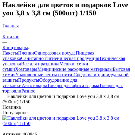
Наклейки для цветов и подарков Love
you 3,8 х 3,8 см (500шт) 1/150
Главная
—
Каталог
—
Канцтовары
Пакеты
Пленки
Одноразовая посуда
Пищевая
упаковка
Санитарно-гигиеническая продукция
Техническая
упаковка
Все для праздника
Мешки, сетки,
сумки
Хозтовары
Медицинские расходные материалы
Бытовая
химия
Упаковочные ленты и нити
Средства индивидуальной
защиты
Продукты
Оборудование для
упаковки
Автотовары
Товары для офиса и дома
Товары для
торговли
Разное
—
Наклейки для цветов и подарков Love you 3,8 х 3,8 см
(500шт) 1/150
Новинка
Популярное
Артикул:
460846