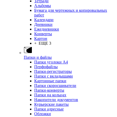
Тетради
Альбомы
Бумага для чертежных и копировальных
работ
Календари
Дневники
Ежедневники
Конверты
Картон
+ ЕЩЕ 3
Папки и файлы
Папки уголоки А4
Перфофайлы
Папки-регистраторы
Папки с вкладышами
Картонные папки
Папки скоросшиватели
Папки-конверты
Папки на кольцах
Накопители документов
Курьерские пакеты
Папки адресные
Обложки