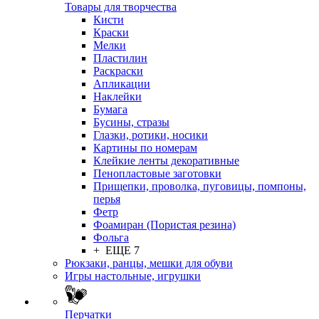
Товары для творчества
Кисти
Краски
Мелки
Пластилин
Раскраски
Апликации
Наклейки
Бумага
Бусины, стразы
Глазки, ротики, носики
Картины по номерам
Клейкие ленты декоративные
Пенопластовые заготовки
Прищепки, проволка, пуговицы, помпоны,
перья
Фетр
Фоамиран (Пористая резина)
Фольга
+ ЕЩЕ 7
Рюкзаки, ранцы, мешки для обуви
Игры настольные, игрушки
Перчатки