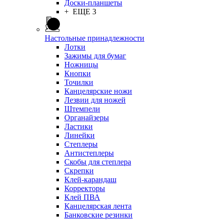
Доски-планшеты
+ ЕЩЕ 3
Настольные принадлежности
Лотки
Зажимы для бумаг
Ножницы
Кнопки
Точилки
Канцелярские ножи
Лезвии для ножей
Штемпели
Органайзеры
Ластики
Линейки
Степлеры
Антистеплеры
Скобы для степлера
Скрепки
Клей-карандаш
Корректоры
Клей ПВА
Канцелярская лента
Банковские резинки