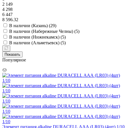
2 149
4 298
6 447
8 596.32
В наличии (Казань) (
29
)
В наличии (Набережные Челны) (
5
)
В наличии (Нижнекамск) (
5
)
В наличии (Альметьевск) (
5
)
Показать
Популярное
Элемент питания alkaline DURAСELL ААА (LR03) (4шт) 1/10