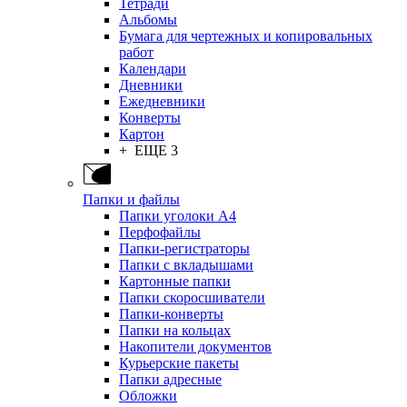
Тетради
Альбомы
Бумага для чертежных и копировальных
работ
Календари
Дневники
Ежедневники
Конверты
Картон
+ ЕЩЕ 3
Папки и файлы
Папки уголоки А4
Перфофайлы
Папки-регистраторы
Папки с вкладышами
Картонные папки
Папки скоросшиватели
Папки-конверты
Папки на кольцах
Накопители документов
Курьерские пакеты
Папки адресные
Обложки