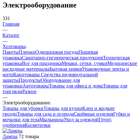
Электрооборудование
331
Главная
—
Каталог
—
Хозтовары
Пакеты
Пленки
Одноразовая посуда
Пищевая
упаковка
Санитарно-гигиеническая продукция
Техническая
упаковка
Все для праздника
Мешки, сетки, сумки
Медицинские
расходные материалы
Бытовая химия
Упаковочные ленты и
нити
Канцтовары
Средства индивидуальной
защиты
Продукты
Оборудование для
упаковки
Автотовары
Товары для офиса и дома
Товары для
торговли
Разное
—
Электрооборудование
Товары для уборки
Товары для кухни
Клеи и жидкие
гвозди
Товары для сада и огорода
Скобяные изделия
Губки и
мочалки для тела
Мыльницы
Уход за одеждой
Грунт,
удобрения
Косметички
Лампы
72 товара