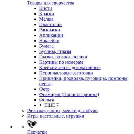
Товары для творчества
Кисти
Краски
Мелки
Пластилин
Раскраски
Апликации
Наклейки
Бумага
Бусины, стразы
Глазки, ротики, носики
Картины по номерам
Клейкие ленты декоративные
Пенопластовые заготовки
Прищепки, проволка, пуговицы, помпоны,
перья
Фетр
Фоамиран (Пористая резина)
Фольга
+ ЕЩЕ 7
Рюкзаки, ранцы, мешки для обуви
Игры настольные, игрушки
Перчатки