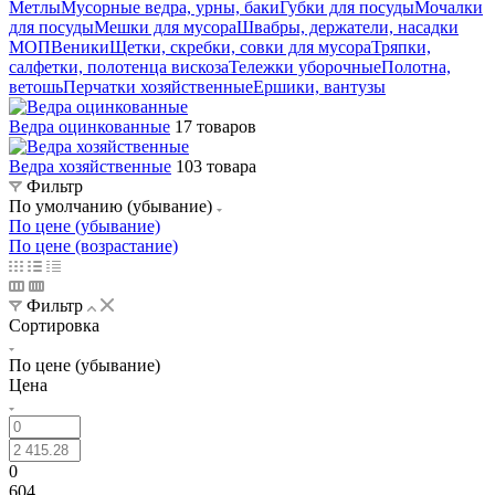
Метлы
Мусорные ведра, урны, баки
Губки для посуды
Мочалки
для посуды
Мешки для мусора
Швабры, держатели, насадки
МОП
Веники
Щетки, скребки, совки для мусора
Тряпки,
салфетки, полотенца вискоза
Тележки уборочные
Полотна,
ветошь
Перчатки хозяйственные
Ершики, вантузы
Ведра оцинкованные
17 товаров
Ведра хозяйственные
103 товара
Фильтр
По умолчанию (убывание)
По цене (убывание)
По цене (возрастание)
Фильтр
Сортировка
По цене (убывание)
Цена
0
604