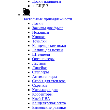
Доски-планшеты
+ ЕЩЕ 3
Настольные принадлежности
Лотки
Зажимы для бумаг
Ножницы
Кнопки
Точилки
Канцелярские ножи
Лезвии для ножей
Штемпели
Органайзеры
Ластики
Линейки
Степлеры
Антистеплеры
Скобы для степлера
Скрепки
Клей-карандаш
Корректоры
Клей ПВА
Канцелярская лента
Банковские резинки