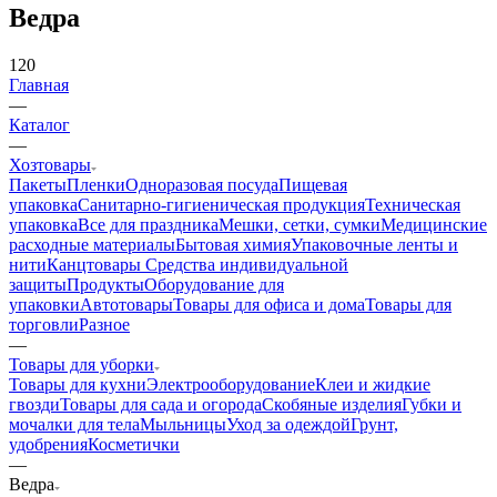
Ведра
120
Главная
—
Каталог
—
Хозтовары
Пакеты
Пленки
Одноразовая посуда
Пищевая
упаковка
Санитарно-гигиеническая продукция
Техническая
упаковка
Все для праздника
Мешки, сетки, сумки
Медицинские
расходные материалы
Бытовая химия
Упаковочные ленты и
нити
Канцтовары
Средства индивидуальной
защиты
Продукты
Оборудование для
упаковки
Автотовары
Товары для офиса и дома
Товары для
торговли
Разное
—
Товары для уборки
Товары для кухни
Электрооборудование
Клеи и жидкие
гвозди
Товары для сада и огорода
Скобяные изделия
Губки и
мочалки для тела
Мыльницы
Уход за одеждой
Грунт,
удобрения
Косметички
—
Ведра