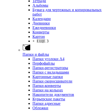
Тетради
Альбомы
Бумага для чертежных и копировальных
работ
Календари
Дневники
Ежедневники
Конверты
Картон
+ ЕЩЕ 3
Папки и файлы
Папки уголоки А4
Перфофайлы
Папки-регистраторы
Папки с вкладышами
Картонные папки
Папки скоросшиватели
Папки-конверты
Папки на кольцах
Накопители документов
Курьерские пакеты
Папки адресные
Обложки