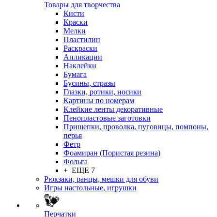
Товары для творчества
Кисти
Краски
Мелки
Пластилин
Раскраски
Апликации
Наклейки
Бумага
Бусины, стразы
Глазки, ротики, носики
Картины по номерам
Клейкие ленты декоративные
Пенопластовые заготовки
Прищепки, проволка, пуговицы, помпоны,
перья
Фетр
Фоамиран (Пористая резина)
Фольга
+ ЕЩЕ 7
Рюкзаки, ранцы, мешки для обуви
Игры настольные, игрушки
Перчатки