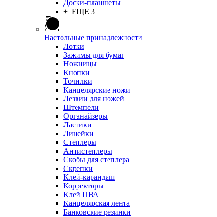
Доски-планшеты
+ ЕЩЕ 3
Настольные принадлежности
Лотки
Зажимы для бумаг
Ножницы
Кнопки
Точилки
Канцелярские ножи
Лезвии для ножей
Штемпели
Органайзеры
Ластики
Линейки
Степлеры
Антистеплеры
Скобы для степлера
Скрепки
Клей-карандаш
Корректоры
Клей ПВА
Канцелярская лента
Банковские резинки