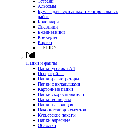
Тетради
Альбомы
Бумага для чертежных и копировальных
работ
Календари
Дневники
Ежедневники
Конверты
Картон
+ ЕЩЕ 3
Папки и файлы
Папки уголоки А4
Перфофайлы
Папки-регистраторы
Папки с вкладышами
Картонные папки
Папки скоросшиватели
Папки-конверты
Папки на кольцах
Накопители документов
Курьерские пакеты
Папки адресные
Обложки