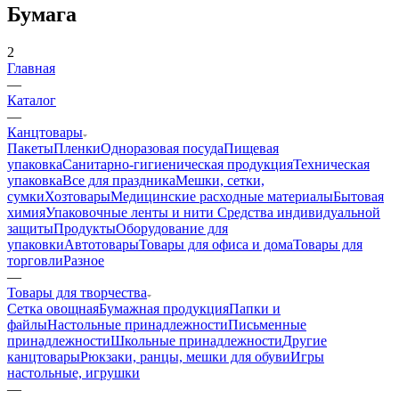
Бумага
2
Главная
—
Каталог
—
Канцтовары
Пакеты
Пленки
Одноразовая посуда
Пищевая
упаковка
Санитарно-гигиеническая продукция
Техническая
упаковка
Все для праздника
Мешки, сетки,
сумки
Хозтовары
Медицинские расходные материалы
Бытовая
химия
Упаковочные ленты и нити
Средства индивидуальной
защиты
Продукты
Оборудование для
упаковки
Автотовары
Товары для офиса и дома
Товары для
торговли
Разное
—
Товары для творчества
Сетка овощная
Бумажная продукция
Папки и
файлы
Настольные принадлежности
Письменные
принадлежности
Школьные принадлежности
Другие
канцтовары
Рюкзаки, ранцы, мешки для обуви
Игры
настольные, игрушки
—