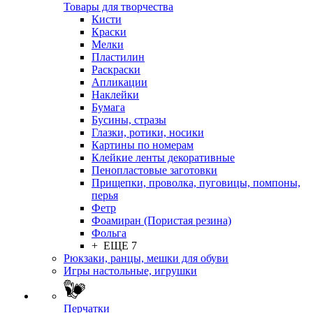
Товары для творчества
Кисти
Краски
Мелки
Пластилин
Раскраски
Апликации
Наклейки
Бумага
Бусины, стразы
Глазки, ротики, носики
Картины по номерам
Клейкие ленты декоративные
Пенопластовые заготовки
Прищепки, проволка, пуговицы, помпоны,
перья
Фетр
Фоамиран (Пористая резина)
Фольга
+ ЕЩЕ 7
Рюкзаки, ранцы, мешки для обуви
Игры настольные, игрушки
Перчатки