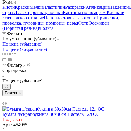
Бумага
Кисти
Краски
Мелки
Пластилин
Раскраски
Апликации
Наклейки
стразы
Глазки, ротики, носики
Картины по номерам
Клейкие
ленты декоративные
Пенопластовые заготовки
Прищепки,
проволка, пуговицы, помпоны, перья
Фетр
Фоамиран
(Пористая резина)
Фольга
Фильтр
По умолчанию (убывание)
По цене (убывание)
По цене (возрастание)
Фильтр
Сортировка
По цене (убывание)
Показать
Бумага д/скрапбукинга 30x30см Пастель 12л ОС
Под заказ
Арт.: 454955
`