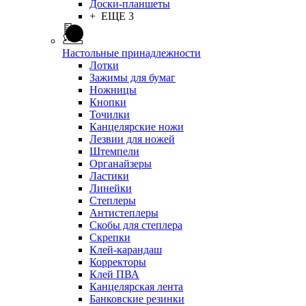
Доски-планшеты
+ ЕЩЕ 3
Настольные принадлежности
Лотки
Зажимы для бумаг
Ножницы
Кнопки
Точилки
Канцелярские ножи
Лезвии для ножей
Штемпели
Органайзеры
Ластики
Линейки
Степлеры
Антистеплеры
Скобы для степлера
Скрепки
Клей-карандаш
Корректоры
Клей ПВА
Канцелярская лента
Банковские резинки