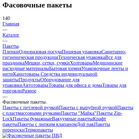
Фасовочные пакеты
140
Главная
—
Каталог
—
Пакеты
Пленки
Одноразовая посуда
Пищевая упаковка
Санитарно-
гигиеническая продукция
Техническая упаковка
Все для
праздника
Мешки, сетки, сумки
Хозтовары
Медицинские
расходные материалы
Бытовая химия
Упаковочные ленты и
нити
Канцтовары
Средства индивидуальной
защиты
Продукты
Оборудование для
упаковки
Автотовары
Товары для офиса и дома
Товары для
торговли
Разное
—
Фасовочные пакеты
Пакеты с петлевой ручкой
Пакеты с вырубной ручкой
Пакеты
с пластмассовыми ручками
Пакеты "Майка"
Пакеты Zip-
Lock
Пакеты бумажные
Вакуумные пакеты
Крафт
пакеты
Пакеты с липким клапаном
Дой пак
Пакеты
переноски
Термопакеты