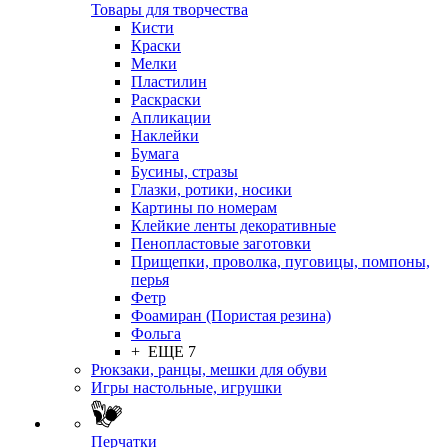
Товары для творчества
Кисти
Краски
Мелки
Пластилин
Раскраски
Апликации
Наклейки
Бумага
Бусины, стразы
Глазки, ротики, носики
Картины по номерам
Клейкие ленты декоративные
Пенопластовые заготовки
Прищепки, проволка, пуговицы, помпоны,
перья
Фетр
Фоамиран (Пористая резина)
Фольга
+ ЕЩЕ 7
Рюкзаки, ранцы, мешки для обуви
Игры настольные, игрушки
Перчатки