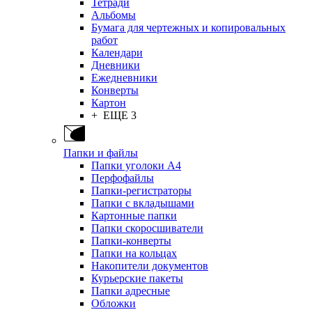
Тетради
Альбомы
Бумага для чертежных и копировальных
работ
Календари
Дневники
Ежедневники
Конверты
Картон
+ ЕЩЕ 3
Папки и файлы
Папки уголоки А4
Перфофайлы
Папки-регистраторы
Папки с вкладышами
Картонные папки
Папки скоросшиватели
Папки-конверты
Папки на кольцах
Накопители документов
Курьерские пакеты
Папки адресные
Обложки