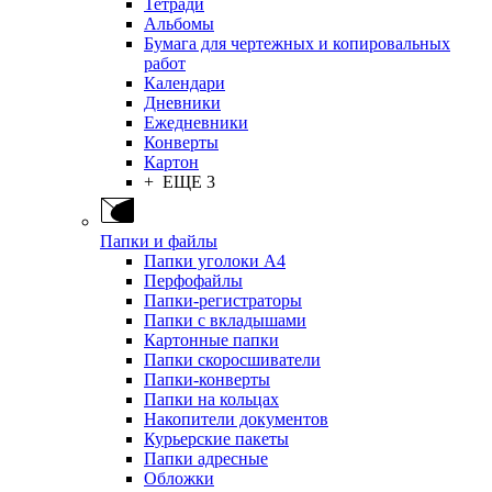
Тетради
Альбомы
Бумага для чертежных и копировальных
работ
Календари
Дневники
Ежедневники
Конверты
Картон
+ ЕЩЕ 3
Папки и файлы
Папки уголоки А4
Перфофайлы
Папки-регистраторы
Папки с вкладышами
Картонные папки
Папки скоросшиватели
Папки-конверты
Папки на кольцах
Накопители документов
Курьерские пакеты
Папки адресные
Обложки