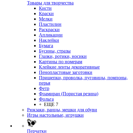
Товары для творчества
Кисти
Краски
Мелки
Пластилин
Раскраски
Апликации
Наклейки
Бумага
Бусины, стразы
Глазки, ротики, носики
Картины по номерам
Клейкие ленты декоративные
Пенопластовые заготовки
Прищепки, проволка, пуговицы, помпоны,
перья
Фетр
Фоамиран (Пористая резина)
Фольга
+ ЕЩЕ 7
Рюкзаки, ранцы, мешки для обуви
Игры настольные, игрушки
Перчатки