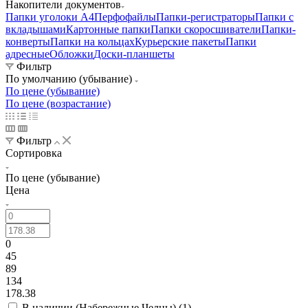
Накопители документов
Папки уголоки А4
Перфофайлы
Папки-регистраторы
Папки с
вкладышами
Картонные папки
Папки скоросшиватели
Папки-
конверты
Папки на кольцах
Курьерские пакеты
Папки
адресные
Обложки
Доски-планшеты
Фильтр
По умолчанию (убывание)
По цене (убывание)
По цене (возрастание)
Фильтр
Сортировка
По цене (убывание)
Цена
0
45
89
134
178.38
В наличии (Набережные Челны) (
1
)