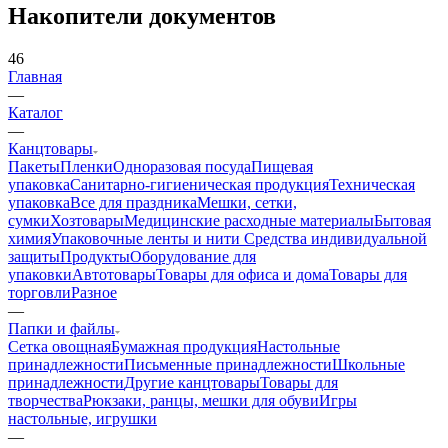
Накопители документов
46
Главная
—
Каталог
—
Канцтовары
Пакеты
Пленки
Одноразовая посуда
Пищевая
упаковка
Санитарно-гигиеническая продукция
Техническая
упаковка
Все для праздника
Мешки, сетки,
сумки
Хозтовары
Медицинские расходные материалы
Бытовая
химия
Упаковочные ленты и нити
Средства индивидуальной
защиты
Продукты
Оборудование для
упаковки
Автотовары
Товары для офиса и дома
Товары для
торговли
Разное
—
Папки и файлы
Сетка овощная
Бумажная продукция
Настольные
принадлежности
Письменные принадлежности
Школьные
принадлежности
Другие канцтовары
Товары для
творчества
Рюкзаки, ранцы, мешки для обуви
Игры
настольные, игрушки
—