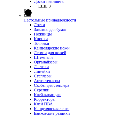
Доски-планшеты
+ ЕЩЕ 3
Настольные принадлежности
Лотки
Зажимы для бумаг
Ножницы
Кнопки
Точилки
Канцелярские ножи
Лезвии для ножей
Штемпели
Органайзеры
Ластики
Линейки
Степлеры
Антистеплеры
Скобы для степлера
Скрепки
Клей-карандаш
Корректоры
Клей ПВА
Канцелярская лента
Банковские резинки