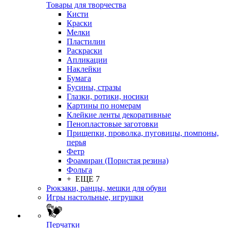
Товары для творчества
Кисти
Краски
Мелки
Пластилин
Раскраски
Апликации
Наклейки
Бумага
Бусины, стразы
Глазки, ротики, носики
Картины по номерам
Клейкие ленты декоративные
Пенопластовые заготовки
Прищепки, проволка, пуговицы, помпоны,
перья
Фетр
Фоамиран (Пористая резина)
Фольга
+ ЕЩЕ 7
Рюкзаки, ранцы, мешки для обуви
Игры настольные, игрушки
Перчатки