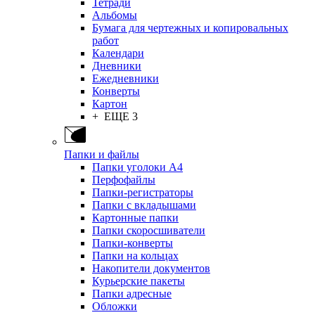
Тетради
Альбомы
Бумага для чертежных и копировальных
работ
Календари
Дневники
Ежедневники
Конверты
Картон
+ ЕЩЕ 3
Папки и файлы
Папки уголоки А4
Перфофайлы
Папки-регистраторы
Папки с вкладышами
Картонные папки
Папки скоросшиватели
Папки-конверты
Папки на кольцах
Накопители документов
Курьерские пакеты
Папки адресные
Обложки