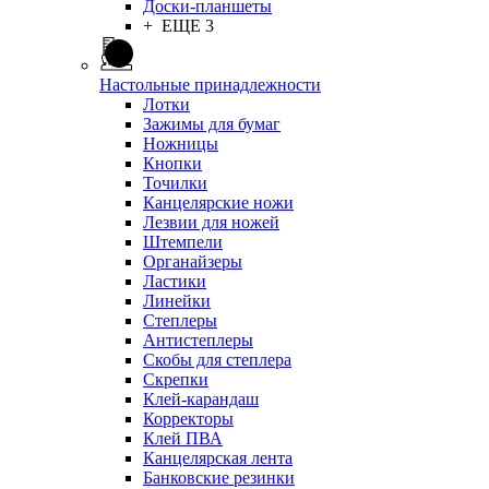
Доски-планшеты
+ ЕЩЕ 3
Настольные принадлежности
Лотки
Зажимы для бумаг
Ножницы
Кнопки
Точилки
Канцелярские ножи
Лезвии для ножей
Штемпели
Органайзеры
Ластики
Линейки
Степлеры
Антистеплеры
Скобы для степлера
Скрепки
Клей-карандаш
Корректоры
Клей ПВА
Канцелярская лента
Банковские резинки