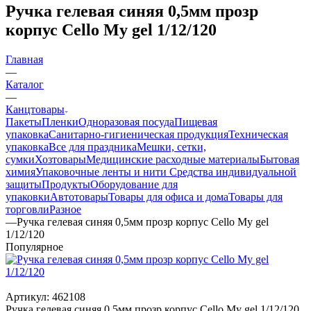
Ручка гелевая синяя 0,5мм прозр
корпус Cello My gel 1/12/120
Главная
—
Каталог
—
Канцтовары
Пакеты
Пленки
Одноразовая посуда
Пищевая
упаковка
Санитарно-гигиеническая продукция
Техническая
упаковка
Все для праздника
Мешки, сетки,
сумки
Хозтовары
Медицинские расходные материалы
Бытовая
химия
Упаковочные ленты и нити
Средства индивидуальной
защиты
Продукты
Оборудование для
упаковки
Автотовары
Товары для офиса и дома
Товары для
торговли
Разное
—
Ручка гелевая синяя 0,5мм прозр корпус Cello My gel
1/12/120
Популярное
Артикул:
462108
Ручка гелевая синяя 0,5мм прозр корпус Cello My gel 1/12/120