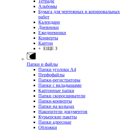
Тетради
Альбомы
Бумага для чертежных и копировальных
работ
Календари
Дневники
Ежедневники
Конверты
Картон
+ ЕЩЕ 3
Папки и файлы
Папки уголоки А4
Перфофайлы
Папки-регистраторы
Папки с вкладышами
Картонные папки
Папки скоросшиватели
Папки-конверты
Папки на кольцах
Накопители документов
Курьерские пакеты
Папки адресные
Обложки