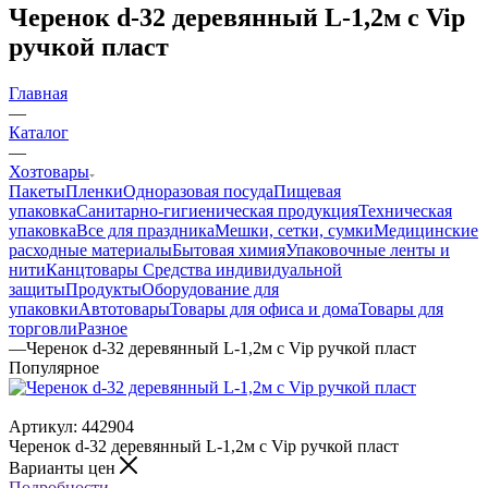
Черенок d-32 деревянный L-1,2м с Vip
ручкой пласт
Главная
—
Каталог
—
Хозтовары
Пакеты
Пленки
Одноразовая посуда
Пищевая
упаковка
Санитарно-гигиеническая продукция
Техническая
упаковка
Все для праздника
Мешки, сетки, сумки
Медицинские
расходные материалы
Бытовая химия
Упаковочные ленты и
нити
Канцтовары
Средства индивидуальной
защиты
Продукты
Оборудование для
упаковки
Автотовары
Товары для офиса и дома
Товары для
торговли
Разное
—
Черенок d-32 деревянный L-1,2м с Vip ручкой пласт
Популярное
Артикул:
442904
Черенок d-32 деревянный L-1,2м с Vip ручкой пласт
Варианты цен
Подробности