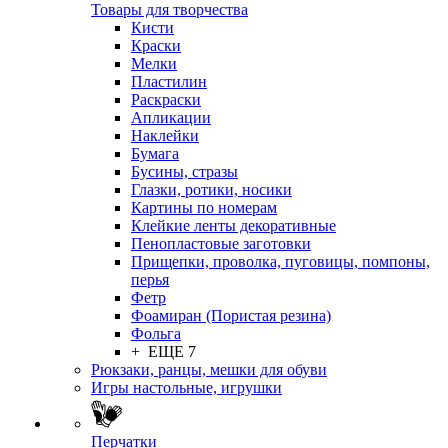
Товары для творчества
Кисти
Краски
Мелки
Пластилин
Раскраски
Апликации
Наклейки
Бумага
Бусины, стразы
Глазки, ротики, носики
Картины по номерам
Клейкие ленты декоративные
Пенопластовые заготовки
Прищепки, проволка, пуговицы, помпоны,
перья
Фетр
Фоамиран (Пористая резина)
Фольга
+ ЕЩЕ 7
Рюкзаки, ранцы, мешки для обуви
Игры настольные, игрушки
Перчатки