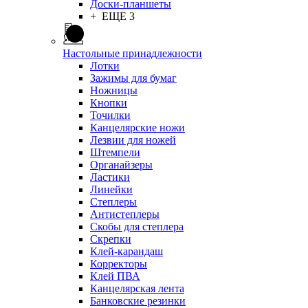
Доски-планшеты
+ ЕЩЕ 3
Настольные принадлежности
Лотки
Зажимы для бумаг
Ножницы
Кнопки
Точилки
Канцелярские ножи
Лезвии для ножей
Штемпели
Органайзеры
Ластики
Линейки
Степлеры
Антистеплеры
Скобы для степлера
Скрепки
Клей-карандаш
Корректоры
Клей ПВА
Канцелярская лента
Банковские резинки