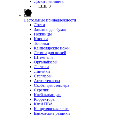
Доски-планшеты
+ ЕЩЕ 3
Настольные принадлежности
Лотки
Зажимы для бумаг
Ножницы
Кнопки
Точилки
Канцелярские ножи
Лезвии для ножей
Штемпели
Органайзеры
Ластики
Линейки
Степлеры
Антистеплеры
Скобы для степлера
Скрепки
Клей-карандаш
Корректоры
Клей ПВА
Канцелярская лента
Банковские резинки