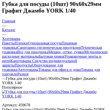
Губка для посуды (10шт) 90х60х29мм
Графит Джамбо YORK 1/40
Главная
—
Каталог
—
Хозтовары
Пакеты
Пленки
Одноразовая посуда
Пищевая
упаковка
Санитарно-гигиеническая продукция
Техническая
упаковка
Все для праздника
Мешки, сетки, сумки
Медицинские
расходные материалы
Бытовая химия
Упаковочные ленты и
нити
Канцтовары
Средства индивидуальной
защиты
Продукты
Оборудование для
упаковки
Автотовары
Товары для офиса и дома
Товары для
торговли
Разное
—
Губка для посуды (10шт) 90х60х29мм Графит Джамбо
YORK 1/40
Популярное
Артикул:
459678
Губка для посуды (10шт) 90х60х29мм Графит Джамбо YORK