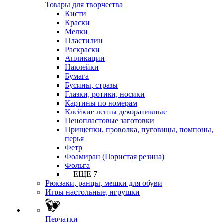
Товары для творчества
Кисти
Краски
Мелки
Пластилин
Раскраски
Апликации
Наклейки
Бумага
Бусины, стразы
Глазки, ротики, носики
Картины по номерам
Клейкие ленты декоративные
Пенопластовые заготовки
Прищепки, проволка, пуговицы, помпоны,
перья
Фетр
Фоамиран (Пористая резина)
Фольга
+ ЕЩЕ 7
Рюкзаки, ранцы, мешки для обуви
Игры настольные, игрушки
Перчатки