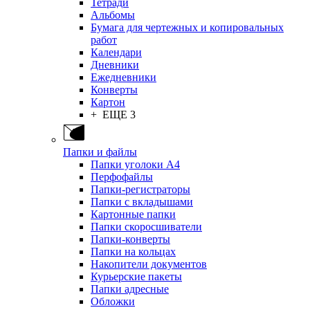
Тетради
Альбомы
Бумага для чертежных и копировальных
работ
Календари
Дневники
Ежедневники
Конверты
Картон
+ ЕЩЕ 3
Папки и файлы
Папки уголоки А4
Перфофайлы
Папки-регистраторы
Папки с вкладышами
Картонные папки
Папки скоросшиватели
Папки-конверты
Папки на кольцах
Накопители документов
Курьерские пакеты
Папки адресные
Обложки