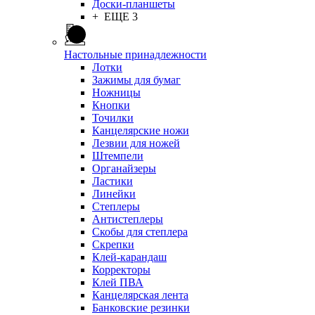
Доски-планшеты
+ ЕЩЕ 3
Настольные принадлежности
Лотки
Зажимы для бумаг
Ножницы
Кнопки
Точилки
Канцелярские ножи
Лезвии для ножей
Штемпели
Органайзеры
Ластики
Линейки
Степлеры
Антистеплеры
Скобы для степлера
Скрепки
Клей-карандаш
Корректоры
Клей ПВА
Канцелярская лента
Банковские резинки