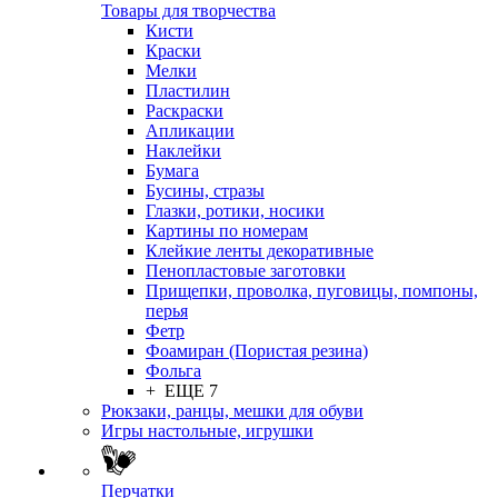
Товары для творчества
Кисти
Краски
Мелки
Пластилин
Раскраски
Апликации
Наклейки
Бумага
Бусины, стразы
Глазки, ротики, носики
Картины по номерам
Клейкие ленты декоративные
Пенопластовые заготовки
Прищепки, проволка, пуговицы, помпоны,
перья
Фетр
Фоамиран (Пористая резина)
Фольга
+ ЕЩЕ 7
Рюкзаки, ранцы, мешки для обуви
Игры настольные, игрушки
Перчатки