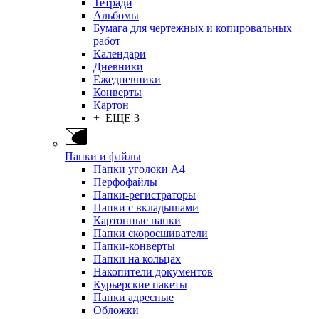
Тетради
Альбомы
Бумага для чертежных и копировальных
работ
Календари
Дневники
Ежедневники
Конверты
Картон
+ ЕЩЕ 3
Папки и файлы
Папки уголоки А4
Перфофайлы
Папки-регистраторы
Папки с вкладышами
Картонные папки
Папки скоросшиватели
Папки-конверты
Папки на кольцах
Накопители документов
Курьерские пакеты
Папки адресные
Обложки