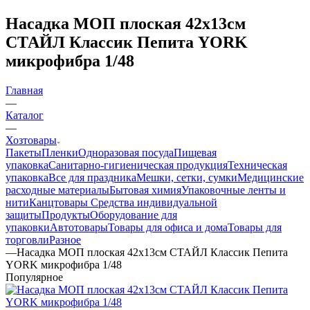
Насадка МОП плоская 42х13см
СТАЙЛ Классик Пепита YORK
микрофибра 1/48
Главная
—
Каталог
—
Хозтовары
Пакеты
Пленки
Одноразовая посуда
Пищевая
упаковка
Санитарно-гигиеническая продукция
Техническая
упаковка
Все для праздника
Мешки, сетки, сумки
Медицинские
расходные материалы
Бытовая химия
Упаковочные ленты и
нити
Канцтовары
Средства индивидуальной
защиты
Продукты
Оборудование для
упаковки
Автотовары
Товары для офиса и дома
Товары для
торговли
Разное
—
Насадка МОП плоская 42х13см СТАЙЛ Классик Пепита
YORK микрофибра 1/48
Популярное