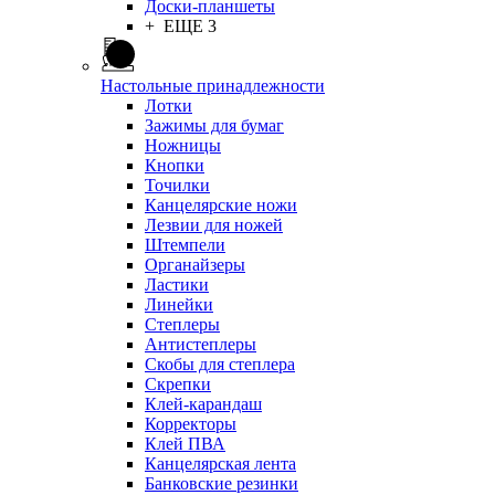
Доски-планшеты
+ ЕЩЕ 3
Настольные принадлежности
Лотки
Зажимы для бумаг
Ножницы
Кнопки
Точилки
Канцелярские ножи
Лезвии для ножей
Штемпели
Органайзеры
Ластики
Линейки
Степлеры
Антистеплеры
Скобы для степлера
Скрепки
Клей-карандаш
Корректоры
Клей ПВА
Канцелярская лента
Банковские резинки