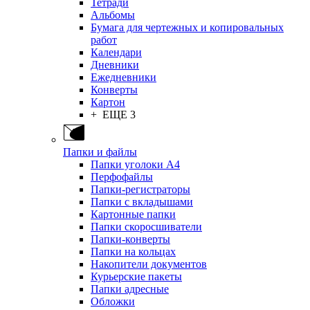
Тетради
Альбомы
Бумага для чертежных и копировальных
работ
Календари
Дневники
Ежедневники
Конверты
Картон
+ ЕЩЕ 3
Папки и файлы
Папки уголоки А4
Перфофайлы
Папки-регистраторы
Папки с вкладышами
Картонные папки
Папки скоросшиватели
Папки-конверты
Папки на кольцах
Накопители документов
Курьерские пакеты
Папки адресные
Обложки