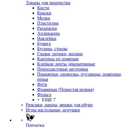
Товары для творчества
Кисти
Краски
Мелки
Пластилин
Раскраски
Апликации
Наклейки
Бумага
Бусины, стразы
Глазки, ротики, носики
Картины по номерам
Клейкие ленты декоративные
Пенопластовые заготовки
Прищепки, проволка, пуговицы, помпоны,
перья
Фетр
Фоамиран (Пористая резина)
Фольга
+ ЕЩЕ 7
Рюкзаки, ранцы, мешки для обуви
Игры настольные, игрушки
Перчатки