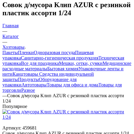
Совок д/мусора Клип AZUR с резинкой
пластик ассорти 1/24
Главная
—
Каталог
—
Хозтовары
Пакеты
Пленки
Одноразовая посуда
Пищевая
упаковка
Санитарно-гигиеническая продукция
Техническая
упаковка
Все для праздника
Мешки, сетки, сумки
Медицинские
расходные материалы
Бытовая химия
Упаковочные ленты и
нити
Канцтовары
Средства индивидуальной
защиты
Продукты
Оборудование для
упаковки
Автотовары
Товары для офиса и дома
Товары для
торговли
Разное
—
Совок д/мусора Клип AZUR с резинкой пластик ассорти
1/24
Популярное
Артикул:
459681
Совок д/мусора Клип AZUR с резинкой пластик ассорти 1/24