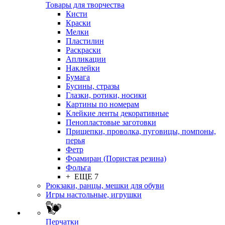
Товары для творчества
Кисти
Краски
Мелки
Пластилин
Раскраски
Апликации
Наклейки
Бумага
Бусины, стразы
Глазки, ротики, носики
Картины по номерам
Клейкие ленты декоративные
Пенопластовые заготовки
Прищепки, проволка, пуговицы, помпоны,
перья
Фетр
Фоамиран (Пористая резина)
Фольга
+ ЕЩЕ 7
Рюкзаки, ранцы, мешки для обуви
Игры настольные, игрушки
Перчатки