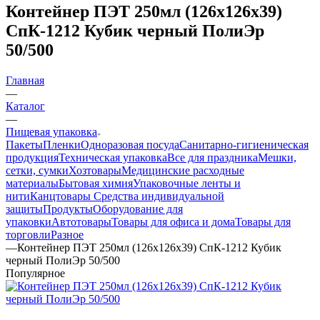
Контейнер ПЭТ 250мл (126х126х39)
СпК-1212 Кубик черный ПолиЭр
50/500
Главная
—
Каталог
—
Пищевая упаковка
Пакеты
Пленки
Одноразовая посуда
Санитарно-гигиеническая
продукция
Техническая упаковка
Все для праздника
Мешки,
сетки, сумки
Хозтовары
Медицинские расходные
материалы
Бытовая химия
Упаковочные ленты и
нити
Канцтовары
Средства индивидуальной
защиты
Продукты
Оборудование для
упаковки
Автотовары
Товары для офиса и дома
Товары для
торговли
Разное
—
Контейнер ПЭТ 250мл (126х126х39) СпК-1212 Кубик
черный ПолиЭр 50/500
Популярное