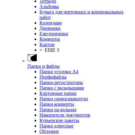
Тетради
Альбомы
Бумага для чертежных и копировальных
работ
Календари
Дневники
Ежедневники
Конверты
Картон
+ ЕЩЕ 3
Папки и файлы
Папки уголоки А4
Перфофайлы
Папки-регистраторы
Папки с вкладышами
Картонные папки
Папки скоросшиватели
Папки-конверты
Папки на кольцах
Накопители документов
Курьерские пакеты
Папки адресные
Обложки