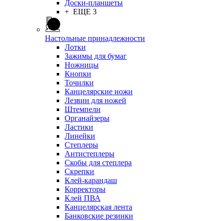
Доски-планшеты
+ ЕЩЕ 3
Настольные принадлежности
Лотки
Зажимы для бумаг
Ножницы
Кнопки
Точилки
Канцелярские ножи
Лезвии для ножей
Штемпели
Органайзеры
Ластики
Линейки
Степлеры
Антистеплеры
Скобы для степлера
Скрепки
Клей-карандаш
Корректоры
Клей ПВА
Канцелярская лента
Банковские резинки