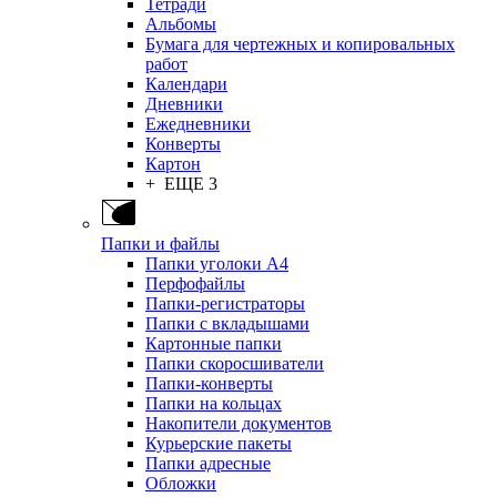
Тетради
Альбомы
Бумага для чертежных и копировальных
работ
Календари
Дневники
Ежедневники
Конверты
Картон
+ ЕЩЕ 3
Папки и файлы
Папки уголоки А4
Перфофайлы
Папки-регистраторы
Папки с вкладышами
Картонные папки
Папки скоросшиватели
Папки-конверты
Папки на кольцах
Накопители документов
Курьерские пакеты
Папки адресные
Обложки