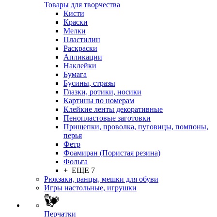
Товары для творчества
Кисти
Краски
Мелки
Пластилин
Раскраски
Апликации
Наклейки
Бумага
Бусины, стразы
Глазки, ротики, носики
Картины по номерам
Клейкие ленты декоративные
Пенопластовые заготовки
Прищепки, проволка, пуговицы, помпоны,
перья
Фетр
Фоамиран (Пористая резина)
Фольга
+ ЕЩЕ 7
Рюкзаки, ранцы, мешки для обуви
Игры настольные, игрушки
Перчатки