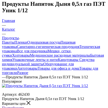
Продукты Напиток Дыня 0,5л газ ПЭТ
Уник 1/12
Главная
—
Каталог
—
Продукты
Пакеты
Пленки
Одноразовая посуда
Пищевая
упаковка
Санитарно-гигиеническая продукция
Техническая
упаковка
Все для праздника
Мешки, сетки,
сумки
Хозтовары
Медицинские расходные материалы
Бытовая
химия
Упаковочные ленты и нити
Канцтовары
Средства
индивидуальной защиты
Оборудование для
упаковки
Автотовары
Товары для офиса и дома
Товары для
торговли
Разное
—
Продукты Напиток Дыня 0,5л газ ПЭТ Уник 1/12
Популярное
Артикул:
462430
Продукты Напиток Дыня 0,5л газ ПЭТ Уник 1/12
Варианты цен
Подробности