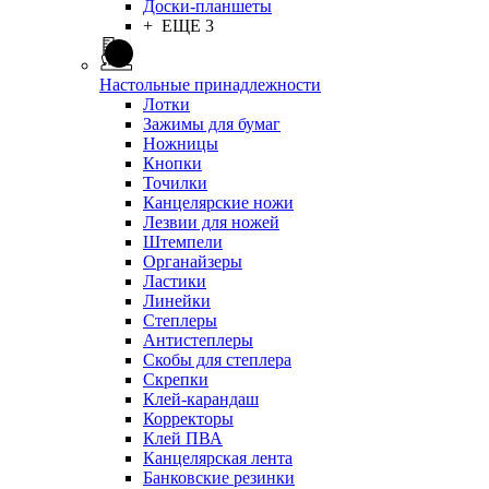
Доски-планшеты
+ ЕЩЕ 3
Настольные принадлежности
Лотки
Зажимы для бумаг
Ножницы
Кнопки
Точилки
Канцелярские ножи
Лезвии для ножей
Штемпели
Органайзеры
Ластики
Линейки
Степлеры
Антистеплеры
Скобы для степлера
Скрепки
Клей-карандаш
Корректоры
Клей ПВА
Канцелярская лента
Банковские резинки