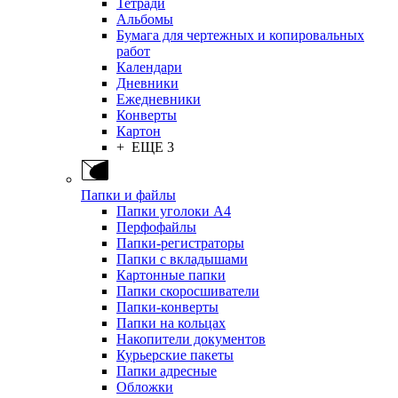
Тетради
Альбомы
Бумага для чертежных и копировальных
работ
Календари
Дневники
Ежедневники
Конверты
Картон
+ ЕЩЕ 3
Папки и файлы
Папки уголоки А4
Перфофайлы
Папки-регистраторы
Папки с вкладышами
Картонные папки
Папки скоросшиватели
Папки-конверты
Папки на кольцах
Накопители документов
Курьерские пакеты
Папки адресные
Обложки