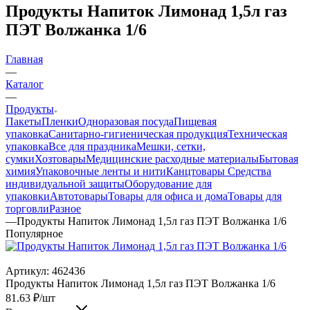
Продукты Напиток Лимонад 1,5л газ
ПЭТ Волжанка 1/6
Главная
—
Каталог
—
Продукты
Пакеты
Пленки
Одноразовая посуда
Пищевая
упаковка
Санитарно-гигиеническая продукция
Техническая
упаковка
Все для праздника
Мешки, сетки,
сумки
Хозтовары
Медицинские расходные материалы
Бытовая
химия
Упаковочные ленты и нити
Канцтовары
Средства
индивидуальной защиты
Оборудование для
упаковки
Автотовары
Товары для офиса и дома
Товары для
торговли
Разное
—
Продукты Напиток Лимонад 1,5л газ ПЭТ Волжанка 1/6
Популярное
Артикул:
462436
Продукты Напиток Лимонад 1,5л газ ПЭТ Волжанка 1/6
81.63
₽
/шт