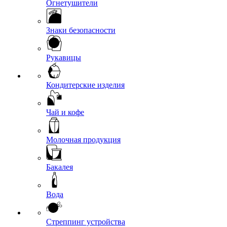
Огнетушители
Знаки безопасности
Рукавицы
Кондитерские изделия
Чай и кофе
Молочная продукция
Бакалея
Вода
Стреппинг устройства