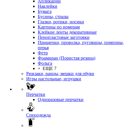
Апликации
Наклейки
Бумага
Бусины, стразы
Глазки, ротики, носики
Картины по номерам
Клейкие ленты декоративные
Пенопластовые заготовки
Прищепки, проволка, пуговицы, помпоны,
перья
Фетр
Фоамиран (Пористая резина)
Фольга
+ ЕЩЕ 7
Рюкзаки, ранцы, мешки для обуви
Игры настольные, игрушки
Перчатки
Одноразовые перчатки
Спецодежда