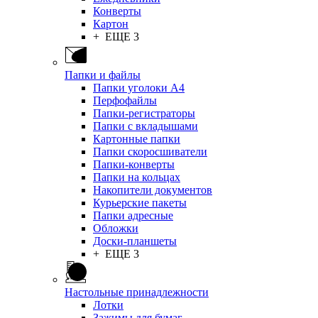
Конверты
Картон
+ ЕЩЕ 3
Папки и файлы
Папки уголоки А4
Перфофайлы
Папки-регистраторы
Папки с вкладышами
Картонные папки
Папки скоросшиватели
Папки-конверты
Папки на кольцах
Накопители документов
Курьерские пакеты
Папки адресные
Обложки
Доски-планшеты
+ ЕЩЕ 3
Настольные принадлежности
Лотки
Зажимы для бумаг