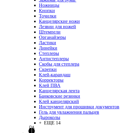
Ножницы
Кнопки
Точилки
Канцелярские ножи
Лезвии для ножей
Штемпели
Органайзеры
Ластики
Линейки
Степлеры
Антистеплеры
Скобы для степлера
Скрепки
Клей-карандаш
Корректоры
Клей ПВА
Канцелярская лента
Банковские резинки
Клей канцелярский
Инструмент для прошивки документов
Гель для увлажнения пальцев
Дыроколы
+ ЕЩЕ 14