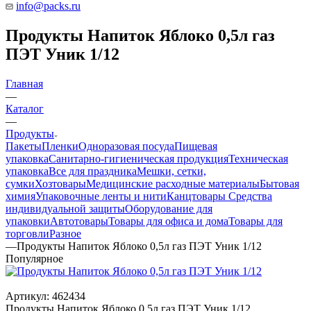
info@packs.ru
Продукты Напиток Яблоко 0,5л газ
ПЭТ Уник 1/12
Главная
—
Каталог
—
Продукты
Пакеты
Пленки
Одноразовая посуда
Пищевая
упаковка
Санитарно-гигиеническая продукция
Техническая
упаковка
Все для праздника
Мешки, сетки,
сумки
Хозтовары
Медицинские расходные материалы
Бытовая
химия
Упаковочные ленты и нити
Канцтовары
Средства
индивидуальной защиты
Оборудование для
упаковки
Автотовары
Товары для офиса и дома
Товары для
торговли
Разное
—
Продукты Напиток Яблоко 0,5л газ ПЭТ Уник 1/12
Популярное
Артикул:
462434
Продукты Напиток Яблоко 0,5л газ ПЭТ Уник 1/12