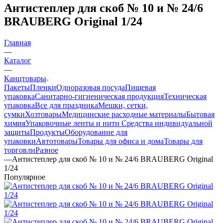
Антистеплер для скоб № 10 и № 24/6
BRAUBERG Original 1/24
Главная
—
Каталог
—
Канцтовары
Пакеты
Пленки
Одноразовая посуда
Пищевая
упаковка
Санитарно-гигиеническая продукция
Техническая
упаковка
Все для праздника
Мешки, сетки,
сумки
Хозтовары
Медицинские расходные материалы
Бытовая
химия
Упаковочные ленты и нити
Средства индивидуальной
защиты
Продукты
Оборудование для
упаковки
Автотовары
Товары для офиса и дома
Товары для
торговли
Разное
—
Антистеплер для скоб № 10 и № 24/6 BRAUBERG Original
1/24
Популярное