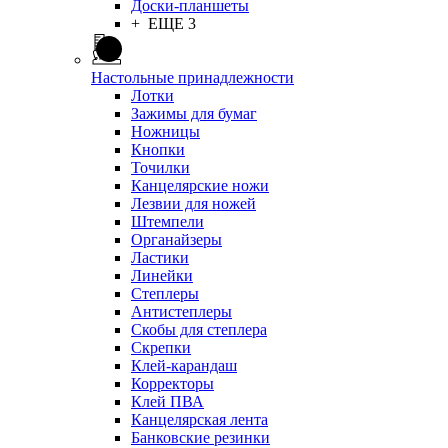
Доски-планшеты
+ ЕЩЕ 3
Настольные принадлежности
Лотки
Зажимы для бумаг
Ножницы
Кнопки
Точилки
Канцелярские ножи
Лезвии для ножей
Штемпели
Органайзеры
Ластики
Линейки
Степлеры
Антистеплеры
Скобы для степлера
Скрепки
Клей-карандаш
Корректоры
Клей ПВА
Канцелярская лента
Банковские резинки