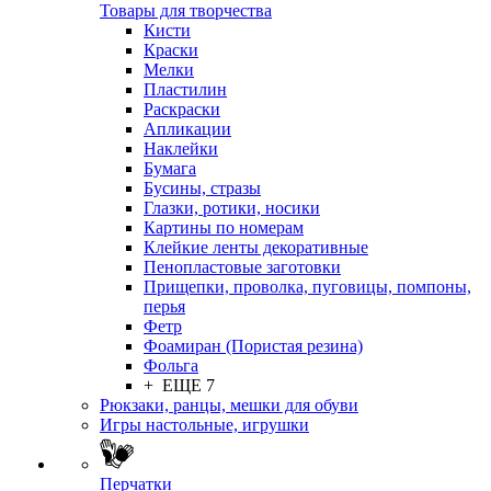
Товары для творчества
Кисти
Краски
Мелки
Пластилин
Раскраски
Апликации
Наклейки
Бумага
Бусины, стразы
Глазки, ротики, носики
Картины по номерам
Клейкие ленты декоративные
Пенопластовые заготовки
Прищепки, проволка, пуговицы, помпоны,
перья
Фетр
Фоамиран (Пористая резина)
Фольга
+ ЕЩЕ 7
Рюкзаки, ранцы, мешки для обуви
Игры настольные, игрушки
Перчатки