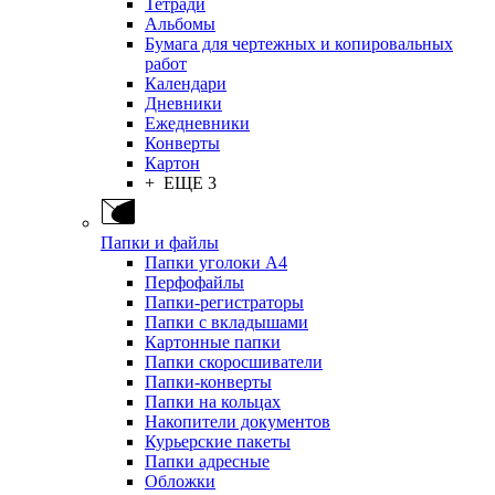
Тетради
Альбомы
Бумага для чертежных и копировальных
работ
Календари
Дневники
Ежедневники
Конверты
Картон
+ ЕЩЕ 3
Папки и файлы
Папки уголоки А4
Перфофайлы
Папки-регистраторы
Папки с вкладышами
Картонные папки
Папки скоросшиватели
Папки-конверты
Папки на кольцах
Накопители документов
Курьерские пакеты
Папки адресные
Обложки