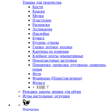
Товары для творчества
Кисти
Краски
Мелки
Пластилин
Раскраски
Апликации
Наклейки
Бумага
Бусины, стразы
Глазки, ротики, носики
Картины по номерам
Клейкие ленты декоративные
Пенопластовые заготовки
Прищепки, проволка, пуговицы, помпоны,
перья
Фетр
Фоамиран (Пористая резина)
Фольга
+ ЕЩЕ 7
Рюкзаки, ранцы, мешки для обуви
Игры настольные, игрушки
Перчатки