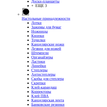
Доски-планшеты
+ ЕЩЕ 3
Настольные принадлежности
Лотки
Зажимы для бумаг
Ножницы
Кнопки
Точилки
Канцелярские ножи
Лезвии для ножей
Штемпели
Органайзеры
Ластики
Линейки
Степлеры
Антистеплеры
Скобы для степлера
Скрепки
Клей-карандаш
Корректоры
Клей ПВА
Канцелярская лента
Банковские резинки