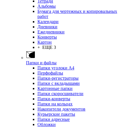
Тетради
Альбомы
Бумага для чертежных и копировальных
работ
Календари
Дневники
Ежедневники
Конверты
Картон
+ ЕЩЕ 3
Папки и файлы
Папки уголоки А4
Перфофайлы
Папки-регистраторы
Папки с вкладышами
Картонные папки
Папки скоросшиватели
Папки-конверты
Папки на кольцах
Накопители документов
Курьерские пакеты
Папки адресные
Обложки