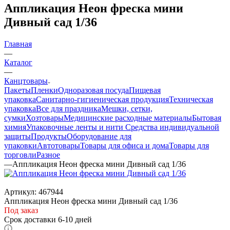
Аппликация Неон фреска мини
Дивный сад 1/36
Главная
—
Каталог
—
Канцтовары
Пакеты
Пленки
Одноразовая посуда
Пищевая
упаковка
Санитарно-гигиеническая продукция
Техническая
упаковка
Все для праздника
Мешки, сетки,
сумки
Хозтовары
Медицинские расходные материалы
Бытовая
химия
Упаковочные ленты и нити
Средства индивидуальной
защиты
Продукты
Оборудование для
упаковки
Автотовары
Товары для офиса и дома
Товары для
торговли
Разное
—
Аппликация Неон фреска мини Дивный сад 1/36
Артикул:
467944
Аппликация Неон фреска мини Дивный сад 1/36
Под заказ
Срок доставки 6-10 дней