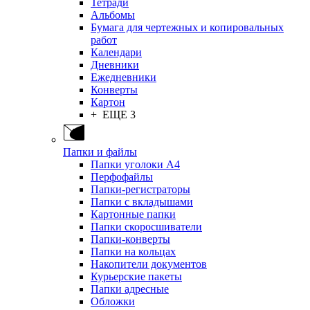
Тетради
Альбомы
Бумага для чертежных и копировальных
работ
Календари
Дневники
Ежедневники
Конверты
Картон
+ ЕЩЕ 3
Папки и файлы
Папки уголоки А4
Перфофайлы
Папки-регистраторы
Папки с вкладышами
Картонные папки
Папки скоросшиватели
Папки-конверты
Папки на кольцах
Накопители документов
Курьерские пакеты
Папки адресные
Обложки