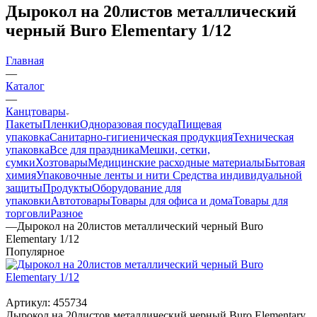
Дырокол на 20листов металлический
черный Buro Elementary 1/12
Главная
—
Каталог
—
Канцтовары
Пакеты
Пленки
Одноразовая посуда
Пищевая
упаковка
Санитарно-гигиеническая продукция
Техническая
упаковка
Все для праздника
Мешки, сетки,
сумки
Хозтовары
Медицинские расходные материалы
Бытовая
химия
Упаковочные ленты и нити
Средства индивидуальной
защиты
Продукты
Оборудование для
упаковки
Автотовары
Товары для офиса и дома
Товары для
торговли
Разное
—
Дырокол на 20листов металлический черный Buro
Elementary 1/12
Популярное
Артикул:
455734
Дырокол на 20листов металлический черный Buro Elementary