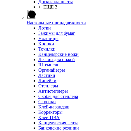
Доски-планшеты
+ ЕЩЕ 3
Настольные принадлежности
Лотки
Зажимы для бумаг
Ножницы
Кнопки
Точилки
Канцелярские ножи
Лезвии для ножей
Штемпели
Органайзеры
Ластики
Линейки
Степлеры
Антистеплеры
Скобы для степлера
Скрепки
Клей-карандаш
Корректоры
Клей ПВА
Канцелярская лента
Банковские резинки