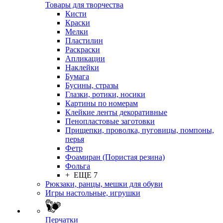
Товары для творчества
Кисти
Краски
Мелки
Пластилин
Раскраски
Апликации
Наклейки
Бумага
Бусины, стразы
Глазки, ротики, носики
Картины по номерам
Клейкие ленты декоративные
Пенопластовые заготовки
Прищепки, проволка, пуговицы, помпоны,
перья
Фетр
Фоамиран (Пористая резина)
Фольга
+ ЕЩЕ 7
Рюкзаки, ранцы, мешки для обуви
Игры настольные, игрушки
Перчатки