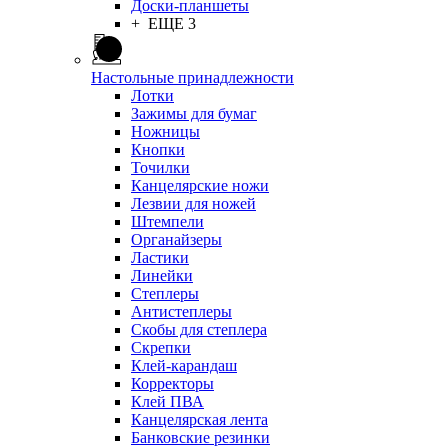
Доски-планшеты
+ ЕЩЕ 3
Настольные принадлежности
Лотки
Зажимы для бумаг
Ножницы
Кнопки
Точилки
Канцелярские ножи
Лезвии для ножей
Штемпели
Органайзеры
Ластики
Линейки
Степлеры
Антистеплеры
Скобы для степлера
Скрепки
Клей-карандаш
Корректоры
Клей ПВА
Канцелярская лента
Банковские резинки