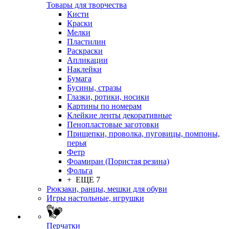
Товары для творчества
Кисти
Краски
Мелки
Пластилин
Раскраски
Апликации
Наклейки
Бумага
Бусины, стразы
Глазки, ротики, носики
Картины по номерам
Клейкие ленты декоративные
Пенопластовые заготовки
Прищепки, проволка, пуговицы, помпоны,
перья
Фетр
Фоамиран (Пористая резина)
Фольга
+ ЕЩЕ 7
Рюкзаки, ранцы, мешки для обуви
Игры настольные, игрушки
Перчатки