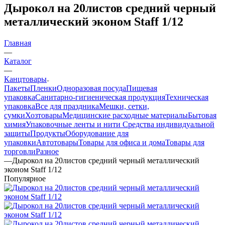
Дырокол на 20листов средний черный
металлический эконом Staff 1/12
Главная
—
Каталог
—
Канцтовары
Пакеты
Пленки
Одноразовая посуда
Пищевая
упаковка
Санитарно-гигиеническая продукция
Техническая
упаковка
Все для праздника
Мешки, сетки,
сумки
Хозтовары
Медицинские расходные материалы
Бытовая
химия
Упаковочные ленты и нити
Средства индивидуальной
защиты
Продукты
Оборудование для
упаковки
Автотовары
Товары для офиса и дома
Товары для
торговли
Разное
—
Дырокол на 20листов средний черный металлический
эконом Staff 1/12
Популярное