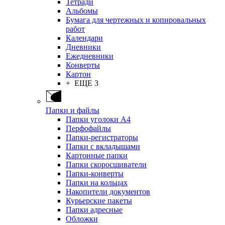
Тетради
Альбомы
Бумага для чертежных и копировальных
работ
Календари
Дневники
Ежедневники
Конверты
Картон
+ ЕЩЕ 3
Папки и файлы
Папки уголоки А4
Перфофайлы
Папки-регистраторы
Папки с вкладышами
Картонные папки
Папки скоросшиватели
Папки-конверты
Папки на кольцах
Накопители документов
Курьерские пакеты
Папки адресные
Обложки