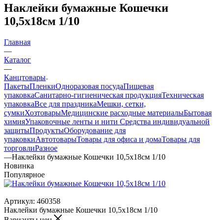
Наклейки бумажные Кошечки
10,5х18см 1/10
Главная
—
Каталог
—
Канцтовары
Пакеты
Пленки
Одноразовая посуда
Пищевая
упаковка
Санитарно-гигиеническая продукция
Техническая
упаковка
Все для праздника
Мешки, сетки,
сумки
Хозтовары
Медицинские расходные материалы
Бытовая
химия
Упаковочные ленты и нити
Средства индивидуальной
защиты
Продукты
Оборудование для
упаковки
Автотовары
Товары для офиса и дома
Товары для
торговли
Разное
—
Наклейки бумажные Кошечки 10,5х18см 1/10
Новинка
Популярное
Артикул:
460358
Наклейки бумажные Кошечки 10,5х18см 1/10
Варианты цен