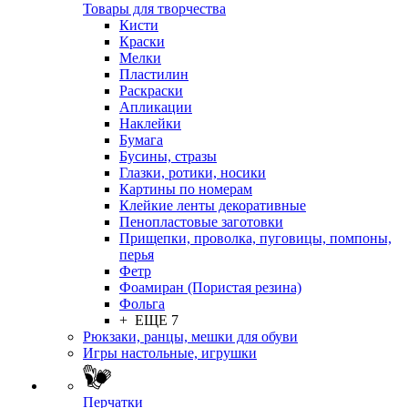
Товары для творчества
Кисти
Краски
Мелки
Пластилин
Раскраски
Апликации
Наклейки
Бумага
Бусины, стразы
Глазки, ротики, носики
Картины по номерам
Клейкие ленты декоративные
Пенопластовые заготовки
Прищепки, проволка, пуговицы, помпоны,
перья
Фетр
Фоамиран (Пористая резина)
Фольга
+ ЕЩЕ 7
Рюкзаки, ранцы, мешки для обуви
Игры настольные, игрушки
Перчатки