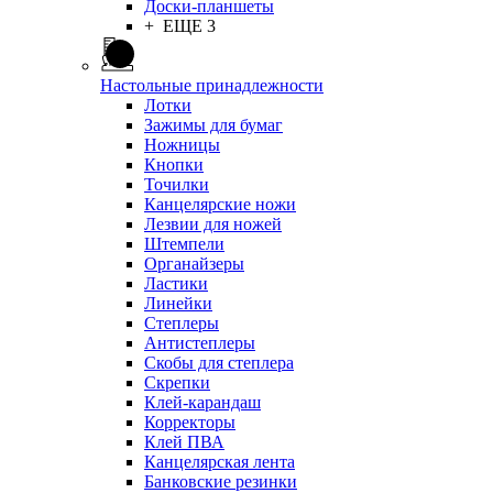
Доски-планшеты
+ ЕЩЕ 3
Настольные принадлежности
Лотки
Зажимы для бумаг
Ножницы
Кнопки
Точилки
Канцелярские ножи
Лезвии для ножей
Штемпели
Органайзеры
Ластики
Линейки
Степлеры
Антистеплеры
Скобы для степлера
Скрепки
Клей-карандаш
Корректоры
Клей ПВА
Канцелярская лента
Банковские резинки