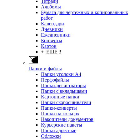
Тетради
Альбомы
Бумага для чертежных и копировальных
работ
Календари
Дневники
Ежедневники
Конверты
Картон
+ ЕЩЕ 3
Папки и файлы
Папки уголоки А4
Перфофайлы
Папки-регистраторы
Папки с вкладышами
Картонные папки
Папки скоросшиватели
Папки-конверты
Папки на кольцах
Накопители документов
Курьерские пакеты
Папки адресные
Обложки