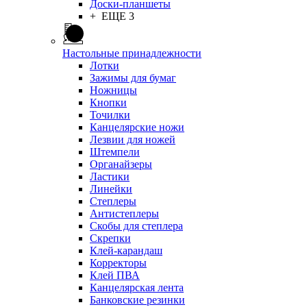
Доски-планшеты
+ ЕЩЕ 3
Настольные принадлежности
Лотки
Зажимы для бумаг
Ножницы
Кнопки
Точилки
Канцелярские ножи
Лезвии для ножей
Штемпели
Органайзеры
Ластики
Линейки
Степлеры
Антистеплеры
Скобы для степлера
Скрепки
Клей-карандаш
Корректоры
Клей ПВА
Канцелярская лента
Банковские резинки