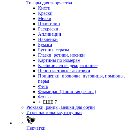
Товары для творчества
Кисти
Краски
Мелки
Пластилин
Раскраски
Апликации
Наклейки
Бумага
Бусины, стразы
Глазки, ротики, носики
Картины по номерам
Клейкие ленты декоративные
Пенопластовые заготовки
Прищепки, проволка, пуговицы, помпоны,
перья
Фетр
Фоамиран (Пористая резина)
Фольга
+ ЕЩЕ 7
Рюкзаки, ранцы, мешки для обуви
Игры настольные, игрушки
Перчатки