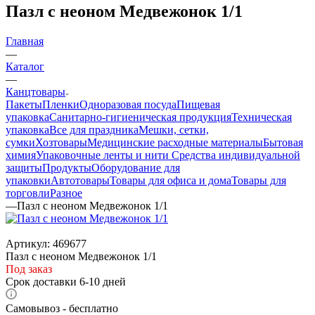
Пазл с неоном Медвежонок 1/1
Главная
—
Каталог
—
Канцтовары
Пакеты
Пленки
Одноразовая посуда
Пищевая
упаковка
Санитарно-гигиеническая продукция
Техническая
упаковка
Все для праздника
Мешки, сетки,
сумки
Хозтовары
Медицинские расходные материалы
Бытовая
химия
Упаковочные ленты и нити
Средства индивидуальной
защиты
Продукты
Оборудование для
упаковки
Автотовары
Товары для офиса и дома
Товары для
торговли
Разное
—
Пазл с неоном Медвежонок 1/1
Артикул:
469677
Пазл с неоном Медвежонок 1/1
Под заказ
Срок доставки 6-10 дней
Самовывоз - бесплатно