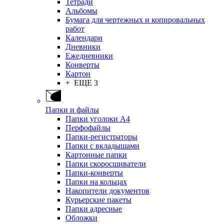
Тетради
Альбомы
Бумага для чертежных и копировальных
работ
Календари
Дневники
Ежедневники
Конверты
Картон
+ ЕЩЕ 3
Папки и файлы
Папки уголоки А4
Перфофайлы
Папки-регистраторы
Папки с вкладышами
Картонные папки
Папки скоросшиватели
Папки-конверты
Папки на кольцах
Накопители документов
Курьерские пакеты
Папки адресные
Обложки