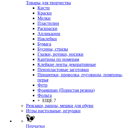
Товары для творчества
Кисти
Краски
Мелки
Пластилин
Раскраски
Апликации
Наклейки
Бумага
Бусины, стразы
Глазки, ротики, носики
Картины по номерам
Клейкие ленты декоративные
Пенопластовые заготовки
Прищепки, проволка, пуговицы, помпоны,
перья
Фетр
Фоамиран (Пористая резина)
Фольга
+ ЕЩЕ 7
Рюкзаки, ранцы, мешки для обуви
Игры настольные, игрушки
Перчатки