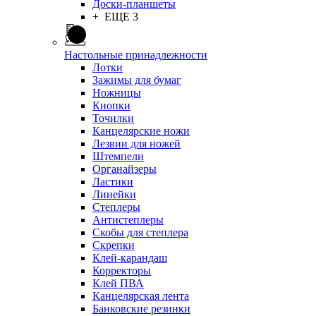
Доски-планшеты
+ ЕЩЕ 3
Настольные принадлежности
Лотки
Зажимы для бумаг
Ножницы
Кнопки
Точилки
Канцелярские ножи
Лезвии для ножей
Штемпели
Органайзеры
Ластики
Линейки
Степлеры
Антистеплеры
Скобы для степлера
Скрепки
Клей-карандаш
Корректоры
Клей ПВА
Канцелярская лента
Банковские резинки