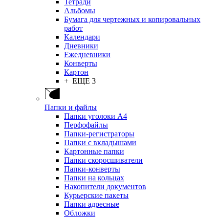
Тетради
Альбомы
Бумага для чертежных и копировальных
работ
Календари
Дневники
Ежедневники
Конверты
Картон
+ ЕЩЕ 3
Папки и файлы
Папки уголоки А4
Перфофайлы
Папки-регистраторы
Папки с вкладышами
Картонные папки
Папки скоросшиватели
Папки-конверты
Папки на кольцах
Накопители документов
Курьерские пакеты
Папки адресные
Обложки