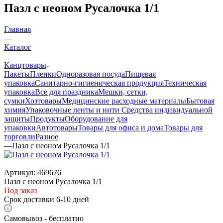
Пазл с неоном Русалочка 1/1
Главная
—
Каталог
—
Канцтовары
Пакеты
Пленки
Одноразовая посуда
Пищевая
упаковка
Санитарно-гигиеническая продукция
Техническая
упаковка
Все для праздника
Мешки, сетки,
сумки
Хозтовары
Медицинские расходные материалы
Бытовая
химия
Упаковочные ленты и нити
Средства индивидуальной
защиты
Продукты
Оборудование для
упаковки
Автотовары
Товары для офиса и дома
Товары для
торговли
Разное
—
Пазл с неоном Русалочка 1/1
Артикул:
469676
Пазл с неоном Русалочка 1/1
Под заказ
Срок доставки 6-10 дней
Самовывоз - бесплатно