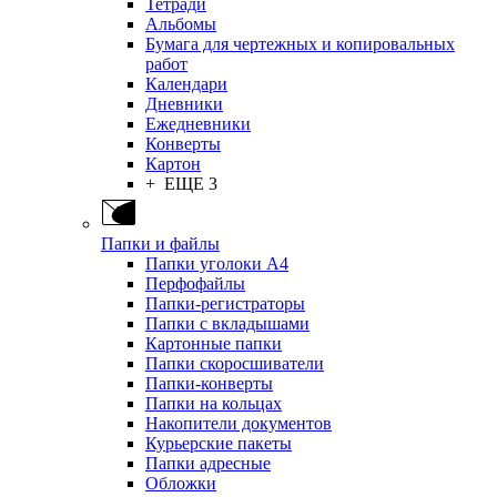
Тетради
Альбомы
Бумага для чертежных и копировальных
работ
Календари
Дневники
Ежедневники
Конверты
Картон
+ ЕЩЕ 3
Папки и файлы
Папки уголоки А4
Перфофайлы
Папки-регистраторы
Папки с вкладышами
Картонные папки
Папки скоросшиватели
Папки-конверты
Папки на кольцах
Накопители документов
Курьерские пакеты
Папки адресные
Обложки