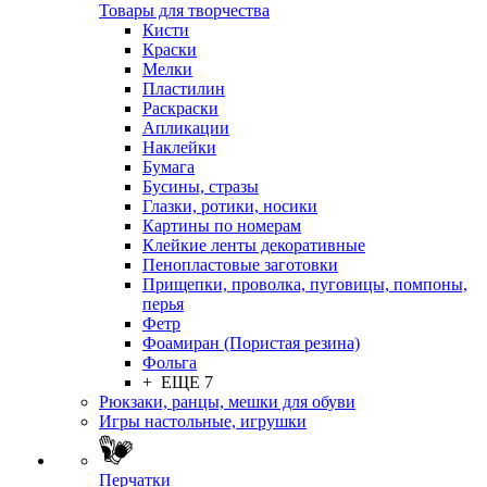
Товары для творчества
Кисти
Краски
Мелки
Пластилин
Раскраски
Апликации
Наклейки
Бумага
Бусины, стразы
Глазки, ротики, носики
Картины по номерам
Клейкие ленты декоративные
Пенопластовые заготовки
Прищепки, проволка, пуговицы, помпоны,
перья
Фетр
Фоамиран (Пористая резина)
Фольга
+ ЕЩЕ 7
Рюкзаки, ранцы, мешки для обуви
Игры настольные, игрушки
Перчатки