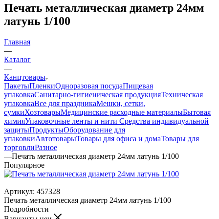
Печать металлическая диаметр 24мм
латунь 1/100
Главная
—
Каталог
—
Канцтовары
Пакеты
Пленки
Одноразовая посуда
Пищевая
упаковка
Санитарно-гигиеническая продукция
Техническая
упаковка
Все для праздника
Мешки, сетки,
сумки
Хозтовары
Медицинские расходные материалы
Бытовая
химия
Упаковочные ленты и нити
Средства индивидуальной
защиты
Продукты
Оборудование для
упаковки
Автотовары
Товары для офиса и дома
Товары для
торговли
Разное
—
Печать металлическая диаметр 24мм латунь 1/100
Популярное
Артикул:
457328
Печать металлическая диаметр 24мм латунь 1/100
Подробности
Варианты цен