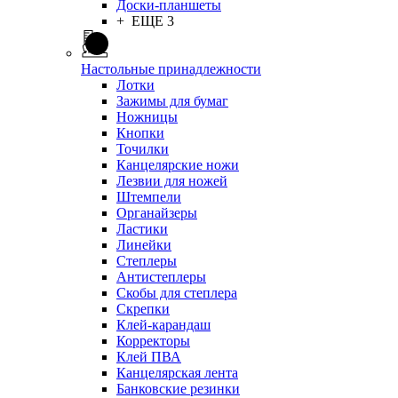
Доски-планшеты
+ ЕЩЕ 3
Настольные принадлежности
Лотки
Зажимы для бумаг
Ножницы
Кнопки
Точилки
Канцелярские ножи
Лезвии для ножей
Штемпели
Органайзеры
Ластики
Линейки
Степлеры
Антистеплеры
Скобы для степлера
Скрепки
Клей-карандаш
Корректоры
Клей ПВА
Канцелярская лента
Банковские резинки