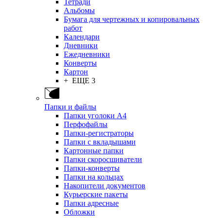
Тетради
Альбомы
Бумага для чертежных и копировальных
работ
Календари
Дневники
Ежедневники
Конверты
Картон
+ ЕЩЕ 3
Папки и файлы
Папки уголоки А4
Перфофайлы
Папки-регистраторы
Папки с вкладышами
Картонные папки
Папки скоросшиватели
Папки-конверты
Папки на кольцах
Накопители документов
Курьерские пакеты
Папки адресные
Обложки