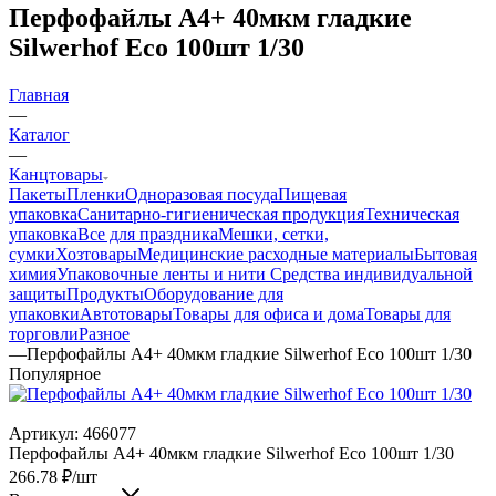
Перфофайлы А4+ 40мкм гладкие
Silwerhof Eco 100шт 1/30
Главная
—
Каталог
—
Канцтовары
Пакеты
Пленки
Одноразовая посуда
Пищевая
упаковка
Санитарно-гигиеническая продукция
Техническая
упаковка
Все для праздника
Мешки, сетки,
сумки
Хозтовары
Медицинские расходные материалы
Бытовая
химия
Упаковочные ленты и нити
Средства индивидуальной
защиты
Продукты
Оборудование для
упаковки
Автотовары
Товары для офиса и дома
Товары для
торговли
Разное
—
Перфофайлы А4+ 40мкм гладкие Silwerhof Eco 100шт 1/30
Популярное
Артикул:
466077
Перфофайлы А4+ 40мкм гладкие Silwerhof Eco 100шт 1/30
266.78
₽
/шт