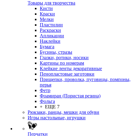
Товары для творчества
Кисти
Краски
Мелки
Пластилин
Раскраски
Апликации
Наклейки
Бумага
Бусины, стразы
Глазки, ротики, носики
Картины по номерам
Клейкие ленты декоративные
Пенопластовые заготовки
Прищепки, проволка, пуговицы, помпоны,
перья
Фетр
Фоамиран (Пористая резина)
Фольга
+ ЕЩЕ 7
Рюкзаки, ранцы, мешки для обуви
Игры настольные, игрушки
Перчатки