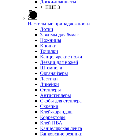
Доски-планшеты
+ ЕЩЕ 3
Настольные принадлежности
Лотки
Зажимы для бумаг
Ножницы
Кнопки
Точилки
Канцелярские ножи
Лезвии для ножей
Штемпели
Органайзеры
Ластики
Линейки
Степлеры
Антистеплеры
Скобы для степлера
Скрепки
Клей-карандаш
Корректоры
Клей ПВА
Канцелярская лента
Банковские резинки