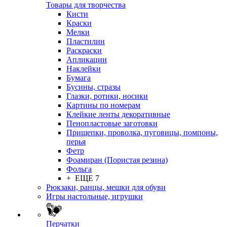
Товары для творчества
Кисти
Краски
Мелки
Пластилин
Раскраски
Апликации
Наклейки
Бумага
Бусины, стразы
Глазки, ротики, носики
Картины по номерам
Клейкие ленты декоративные
Пенопластовые заготовки
Прищепки, проволка, пуговицы, помпоны,
перья
Фетр
Фоамиран (Пористая резина)
Фольга
+ ЕЩЕ 7
Рюкзаки, ранцы, мешки для обуви
Игры настольные, игрушки
Перчатки