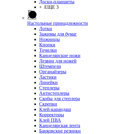
Доски-планшеты
+ ЕЩЕ 3
Настольные принадлежности
Лотки
Зажимы для бумаг
Ножницы
Кнопки
Точилки
Канцелярские ножи
Лезвии для ножей
Штемпели
Органайзеры
Ластики
Линейки
Степлеры
Антистеплеры
Скобы для степлера
Скрепки
Клей-карандаш
Корректоры
Клей ПВА
Канцелярская лента
Банковские резинки