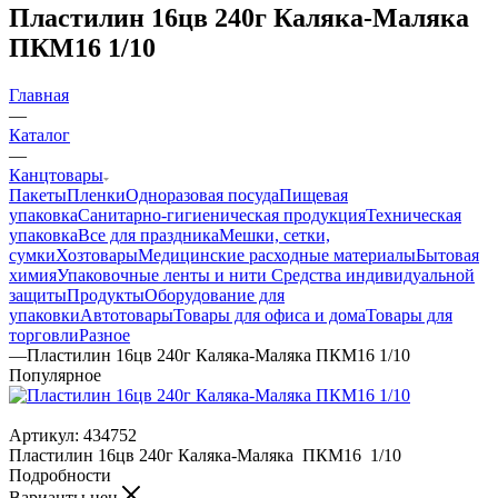
Пластилин 16цв 240г Каляка-Маляка
ПКМ16 1/10
Главная
—
Каталог
—
Канцтовары
Пакеты
Пленки
Одноразовая посуда
Пищевая
упаковка
Санитарно-гигиеническая продукция
Техническая
упаковка
Все для праздника
Мешки, сетки,
сумки
Хозтовары
Медицинские расходные материалы
Бытовая
химия
Упаковочные ленты и нити
Средства индивидуальной
защиты
Продукты
Оборудование для
упаковки
Автотовары
Товары для офиса и дома
Товары для
торговли
Разное
—
Пластилин 16цв 240г Каляка-Маляка ПКМ16 1/10
Популярное
Артикул:
434752
Пластилин 16цв 240г Каляка-Маляка ПКМ16 1/10
Подробности
Варианты цен