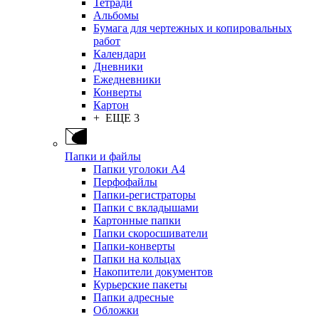
Тетради
Альбомы
Бумага для чертежных и копировальных
работ
Календари
Дневники
Ежедневники
Конверты
Картон
+ ЕЩЕ 3
Папки и файлы
Папки уголоки А4
Перфофайлы
Папки-регистраторы
Папки с вкладышами
Картонные папки
Папки скоросшиватели
Папки-конверты
Папки на кольцах
Накопители документов
Курьерские пакеты
Папки адресные
Обложки