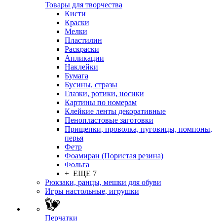
Товары для творчества
Кисти
Краски
Мелки
Пластилин
Раскраски
Апликации
Наклейки
Бумага
Бусины, стразы
Глазки, ротики, носики
Картины по номерам
Клейкие ленты декоративные
Пенопластовые заготовки
Прищепки, проволка, пуговицы, помпоны,
перья
Фетр
Фоамиран (Пористая резина)
Фольга
+ ЕЩЕ 7
Рюкзаки, ранцы, мешки для обуви
Игры настольные, игрушки
Перчатки