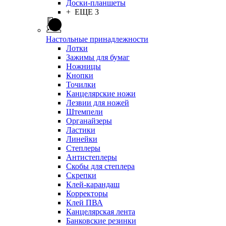
Доски-планшеты
+ ЕЩЕ 3
Настольные принадлежности
Лотки
Зажимы для бумаг
Ножницы
Кнопки
Точилки
Канцелярские ножи
Лезвии для ножей
Штемпели
Органайзеры
Ластики
Линейки
Степлеры
Антистеплеры
Скобы для степлера
Скрепки
Клей-карандаш
Корректоры
Клей ПВА
Канцелярская лента
Банковские резинки