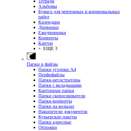
Тетради
Альбомы
Бумага для чертежных и копировальных
работ
Календари
Дневники
Ежедневники
Конверты
Картон
+ ЕЩЕ 3
Папки и файлы
Папки уголоки А4
Перфофайлы
Папки-регистраторы
Папки с вкладышами
Картонные папки
Папки скоросшиватели
Папки-конверты
Папки на кольцах
Накопители документов
Курьерские пакеты
Папки адресные
Обложки