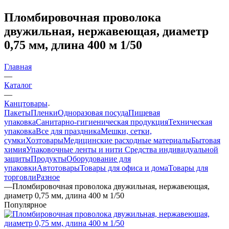
Пломбировочная проволока
двужильная, нержавеющая, диаметр
0,75 мм, длина 400 м 1/50
Главная
—
Каталог
—
Канцтовары
Пакеты
Пленки
Одноразовая посуда
Пищевая
упаковка
Санитарно-гигиеническая продукция
Техническая
упаковка
Все для праздника
Мешки, сетки,
сумки
Хозтовары
Медицинские расходные материалы
Бытовая
химия
Упаковочные ленты и нити
Средства индивидуальной
защиты
Продукты
Оборудование для
упаковки
Автотовары
Товары для офиса и дома
Товары для
торговли
Разное
—
Пломбировочная проволока двужильная, нержавеющая,
диаметр 0,75 мм, длина 400 м 1/50
Популярное