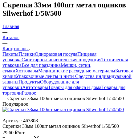
Скрепки 33мм 100шт метал оцинков
Silwerhof 1/50/500
Главная
—
Каталог
—
Канцтовары
Пакеты
Пленки
Одноразовая посуда
Пищевая
упаковка
Санитарно-гигиеническая продукция
Техническая
упаковка
Все для праздника
Мешки, сетки,
сумки
Хозтовары
Медицинские расходные материалы
Бытовая
химия
Упаковочные ленты и нити
Средства индивидуальной
защиты
Продукты
Оборудование для
упаковки
Автотовары
Товары для офиса и дома
Товары для
торговли
Разное
—
Скрепки 33мм 100шт метал оцинков Silwerhof 1/50/500
Популярное
Артикул:
463808
Скрепки 33мм 100шт метал оцинков Silwerhof 1/50/500
29.60
₽
/шт