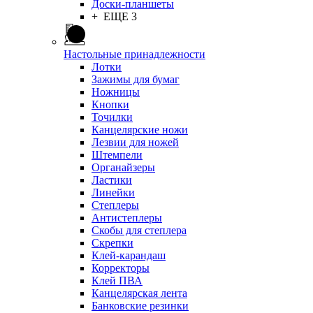
Доски-планшеты
+ ЕЩЕ 3
Настольные принадлежности
Лотки
Зажимы для бумаг
Ножницы
Кнопки
Точилки
Канцелярские ножи
Лезвии для ножей
Штемпели
Органайзеры
Ластики
Линейки
Степлеры
Антистеплеры
Скобы для степлера
Скрепки
Клей-карандаш
Корректоры
Клей ПВА
Канцелярская лента
Банковские резинки