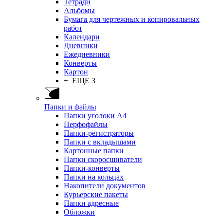
Тетради
Альбомы
Бумага для чертежных и копировальных
работ
Календари
Дневники
Ежедневники
Конверты
Картон
+ ЕЩЕ 3
Папки и файлы
Папки уголоки А4
Перфофайлы
Папки-регистраторы
Папки с вкладышами
Картонные папки
Папки скоросшиватели
Папки-конверты
Папки на кольцах
Накопители документов
Курьерские пакеты
Папки адресные
Обложки