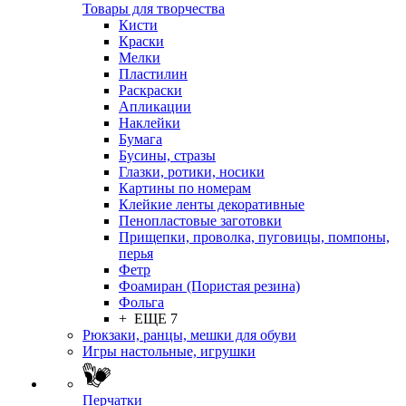
Товары для творчества
Кисти
Краски
Мелки
Пластилин
Раскраски
Апликации
Наклейки
Бумага
Бусины, стразы
Глазки, ротики, носики
Картины по номерам
Клейкие ленты декоративные
Пенопластовые заготовки
Прищепки, проволка, пуговицы, помпоны,
перья
Фетр
Фоамиран (Пористая резина)
Фольга
+ ЕЩЕ 7
Рюкзаки, ранцы, мешки для обуви
Игры настольные, игрушки
Перчатки