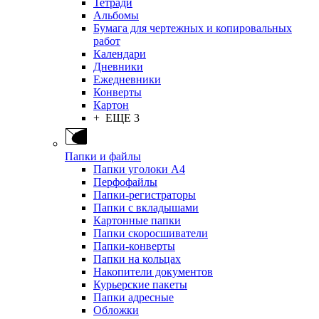
Тетради
Альбомы
Бумага для чертежных и копировальных
работ
Календари
Дневники
Ежедневники
Конверты
Картон
+ ЕЩЕ 3
Папки и файлы
Папки уголоки А4
Перфофайлы
Папки-регистраторы
Папки с вкладышами
Картонные папки
Папки скоросшиватели
Папки-конверты
Папки на кольцах
Накопители документов
Курьерские пакеты
Папки адресные
Обложки