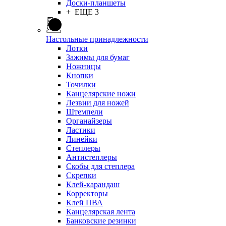
Доски-планшеты
+ ЕЩЕ 3
Настольные принадлежности
Лотки
Зажимы для бумаг
Ножницы
Кнопки
Точилки
Канцелярские ножи
Лезвии для ножей
Штемпели
Органайзеры
Ластики
Линейки
Степлеры
Антистеплеры
Скобы для степлера
Скрепки
Клей-карандаш
Корректоры
Клей ПВА
Канцелярская лента
Банковские резинки