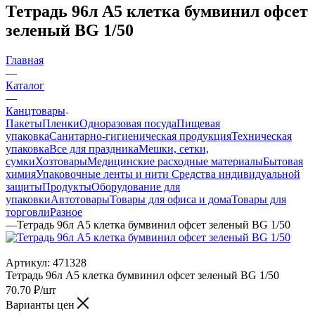
Тетрадь 96л А5 клетка бумвинил офсет
зеленый BG 1/50
Главная
—
Каталог
—
Канцтовары
Пакеты
Пленки
Одноразовая посуда
Пищевая
упаковка
Санитарно-гигиеническая продукция
Техническая
упаковка
Все для праздника
Мешки, сетки,
сумки
Хозтовары
Медицинские расходные материалы
Бытовая
химия
Упаковочные ленты и нити
Средства индивидуальной
защиты
Продукты
Оборудование для
упаковки
Автотовары
Товары для офиса и дома
Товары для
торговли
Разное
—
Тетрадь 96л А5 клетка бумвинил офсет зеленый BG 1/50
Артикул:
471328
Тетрадь 96л А5 клетка бумвинил офсет зеленый BG 1/50
70.70
₽
/шт
Варианты цен