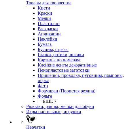
Товары для творчества
Кисти
Краски
Мелки
Пластилин
Раскраски
Апликации
Наклейки
Бумага
Бусины, стразы
Глазки, ротики, носики
Картины по номерам
Клейкие ленты декоративные
Пенопластовые заготовки
Прищепки, проволка, пуговицы, помпоны,
перья
Фетр
Фоамиран (Пористая резина)
Фольга
+ ЕЩЕ 7
Рюкзаки, ранцы, мешки для обуви
Игры настольные, игрушки
Перчатки