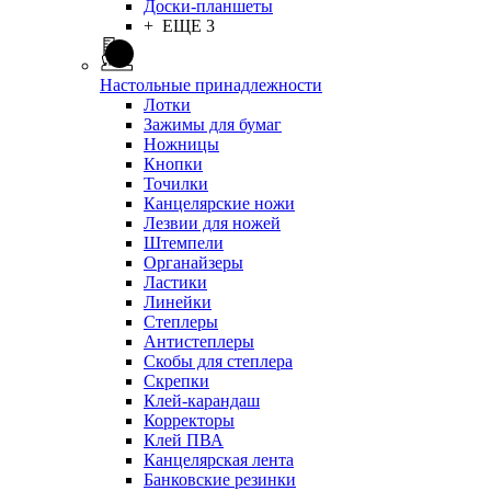
Доски-планшеты
+ ЕЩЕ 3
Настольные принадлежности
Лотки
Зажимы для бумаг
Ножницы
Кнопки
Точилки
Канцелярские ножи
Лезвии для ножей
Штемпели
Органайзеры
Ластики
Линейки
Степлеры
Антистеплеры
Скобы для степлера
Скрепки
Клей-карандаш
Корректоры
Клей ПВА
Канцелярская лента
Банковские резинки