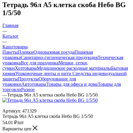
Тетрадь 96л А5 клетка скоба Небо BG
1/5/50
Главная
—
Каталог
—
Канцтовары
Пакеты
Пленки
Одноразовая посуда
Пищевая
упаковка
Санитарно-гигиеническая продукция
Техническая
упаковка
Все для праздника
Мешки, сетки,
сумки
Хозтовары
Медицинские расходные материалы
Бытовая
химия
Упаковочные ленты и нити
Средства индивидуальной
защиты
Продукты
Оборудование для
упаковки
Автотовары
Товары для офиса и дома
Товары для
торговли
Разное
—
Тетрадь 96л А5 клетка скоба Небо BG 1/5/50
Артикул:
471329
Тетрадь 96л А5 клетка скоба Небо BG 1/5/50
54.01
₽
/шт
Варианты цен