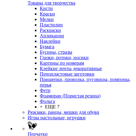
Товары для творчества
Кисти
Краски
Мелки
Пластилин
Раскраски
Апликации
Наклейки
Бумага
Бусины, стразы
Глазки, ротики, носики
Картины по номерам
Клейкие ленты декоративные
Пенопластовые заготовки
Прищепки, проволка, пуговицы, помпоны,
перья
Фетр
Фоамиран (Пористая резина)
Фольга
+ ЕЩЕ 7
Рюкзаки, ранцы, мешки для обуви
Игры настольные, игрушки
Перчатки