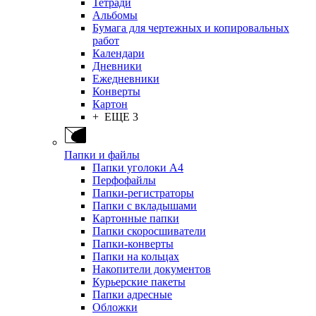
Тетради
Альбомы
Бумага для чертежных и копировальных
работ
Календари
Дневники
Ежедневники
Конверты
Картон
+ ЕЩЕ 3
Папки и файлы
Папки уголоки А4
Перфофайлы
Папки-регистраторы
Папки с вкладышами
Картонные папки
Папки скоросшиватели
Папки-конверты
Папки на кольцах
Накопители документов
Курьерские пакеты
Папки адресные
Обложки