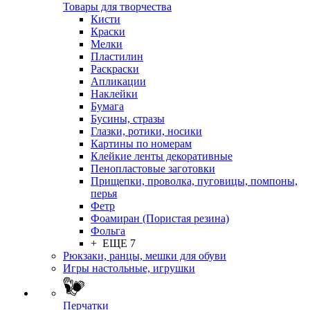
Товары для творчества
Кисти
Краски
Мелки
Пластилин
Раскраски
Апликации
Наклейки
Бумага
Бусины, стразы
Глазки, ротики, носики
Картины по номерам
Клейкие ленты декоративные
Пенопластовые заготовки
Прищепки, проволка, пуговицы, помпоны,
перья
Фетр
Фоамиран (Пористая резина)
Фольга
+ ЕЩЕ 7
Рюкзаки, ранцы, мешки для обуви
Игры настольные, игрушки
Перчатки