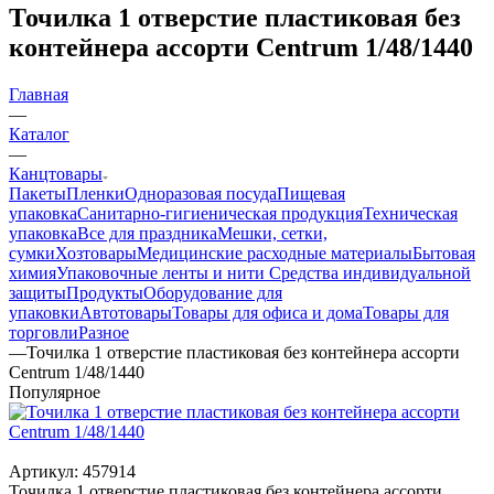
Точилка 1 отверстие пластиковая без
контейнера ассорти Centrum 1/48/1440
Главная
—
Каталог
—
Канцтовары
Пакеты
Пленки
Одноразовая посуда
Пищевая
упаковка
Санитарно-гигиеническая продукция
Техническая
упаковка
Все для праздника
Мешки, сетки,
сумки
Хозтовары
Медицинские расходные материалы
Бытовая
химия
Упаковочные ленты и нити
Средства индивидуальной
защиты
Продукты
Оборудование для
упаковки
Автотовары
Товары для офиса и дома
Товары для
торговли
Разное
—
Точилка 1 отверстие пластиковая без контейнера ассорти
Centrum 1/48/1440
Популярное
Артикул:
457914
Точилка 1 отверстие пластиковая без контейнера ассорти