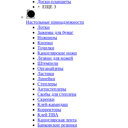
Доски-планшеты
+ ЕЩЕ 3
Настольные принадлежности
Лотки
Зажимы для бумаг
Ножницы
Кнопки
Точилки
Канцелярские ножи
Лезвии для ножей
Штемпели
Органайзеры
Ластики
Линейки
Степлеры
Антистеплеры
Скобы для степлера
Скрепки
Клей-карандаш
Корректоры
Клей ПВА
Канцелярская лента
Банковские резинки