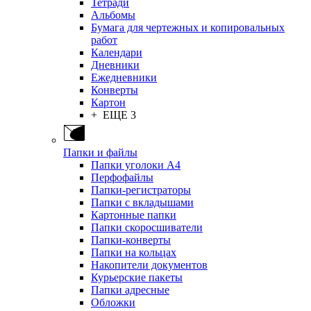
Тетради
Альбомы
Бумага для чертежных и копировальных
работ
Календари
Дневники
Ежедневники
Конверты
Картон
+ ЕЩЕ 3
Папки и файлы
Папки уголоки А4
Перфофайлы
Папки-регистраторы
Папки с вкладышами
Картонные папки
Папки скоросшиватели
Папки-конверты
Папки на кольцах
Накопители документов
Курьерские пакеты
Папки адресные
Обложки