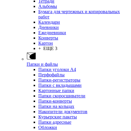
Тетради
Альбомы
Бумага для чертежных и копировальных
работ
Календари
Дневники
Ежедневники
Конверты
Картон
+ ЕЩЕ 3
Папки и файлы
Папки уголоки А4
Перфофайлы
Папки-регистраторы
Папки с вкладышами
Картонные папки
Папки скоросшиватели
Папки-конверты
Папки на кольцах
Накопители документов
Курьерские пакеты
Папки адресные
Обложки