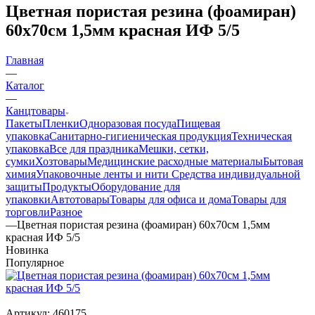
Цветная пористая резина (фоамиран)
60х70см 1,5мм красная ИФ 5/5
Главная
—
Каталог
—
Канцтовары
Пакеты
Пленки
Одноразовая посуда
Пищевая
упаковка
Санитарно-гигиеническая продукция
Техническая
упаковка
Все для праздника
Мешки, сетки,
сумки
Хозтовары
Медицинские расходные материалы
Бытовая
химия
Упаковочные ленты и нити
Средства индивидуальной
защиты
Продукты
Оборудование для
упаковки
Автотовары
Товары для офиса и дома
Товары для
торговли
Разное
—
Цветная пористая резина (фоамиран) 60х70см 1,5мм
красная ИФ 5/5
Новинка
Популярное
Артикул:
460175