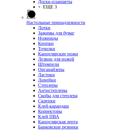
Доски-планшеты
+ ЕЩЕ 3
Настольные принадлежности
Лотки
Зажимы для бумаг
Ножницы
Кнопки
Точилки
Канцелярские ножи
Лезвии для ножей
Штемпели
Органайзеры
Ластики
Линейки
Степлеры
Антистеплеры
Скобы для степлера
Скрепки
Клей-карандаш
Корректоры
Клей ПВА
Канцелярская лента
Банковские резинки