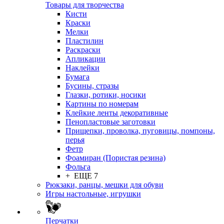
Товары для творчества
Кисти
Краски
Мелки
Пластилин
Раскраски
Апликации
Наклейки
Бумага
Бусины, стразы
Глазки, ротики, носики
Картины по номерам
Клейкие ленты декоративные
Пенопластовые заготовки
Прищепки, проволка, пуговицы, помпоны,
перья
Фетр
Фоамиран (Пористая резина)
Фольга
+ ЕЩЕ 7
Рюкзаки, ранцы, мешки для обуви
Игры настольные, игрушки
Перчатки