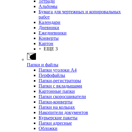
Тетради
Альбомы
Бумага для чертежных и копировальных
работ
Календари
Дневники
Ежедневники
Конверты
Картон
+ ЕЩЕ 3
Папки и файлы
Папки уголоки А4
Перфофайлы
Папки-регистраторы
Папки с вкладышами
Картонные папки
Папки скоросшиватели
Папки-конверты
Папки на кольцах
Накопители документов
Курьерские пакеты
Папки адресные
Обложки