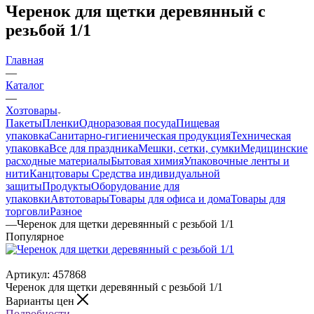
Черенок для щетки деревянный с
резьбой 1/1
Главная
—
Каталог
—
Хозтовары
Пакеты
Пленки
Одноразовая посуда
Пищевая
упаковка
Санитарно-гигиеническая продукция
Техническая
упаковка
Все для праздника
Мешки, сетки, сумки
Медицинские
расходные материалы
Бытовая химия
Упаковочные ленты и
нити
Канцтовары
Средства индивидуальной
защиты
Продукты
Оборудование для
упаковки
Автотовары
Товары для офиса и дома
Товары для
торговли
Разное
—
Черенок для щетки деревянный с резьбой 1/1
Популярное
Артикул:
457868
Черенок для щетки деревянный с резьбой 1/1
Варианты цен
Подробности