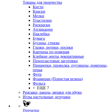
Товары для творчества
Кисти
Краски
Мелки
Пластилин
Раскраски
Апликации
Наклейки
Бумага
Бусины, стразы
Глазки, ротики, носики
Картины по номерам
Клейкие ленты декоративные
Пенопластовые заготовки
Прищепки, проволка, пуговицы, помпоны,
перья
Фетр
Фоамиран (Пористая резина)
Фольга
+ ЕЩЕ 7
Рюкзаки, ранцы, мешки для обуви
Игры настольные, игрушки
Перчатки