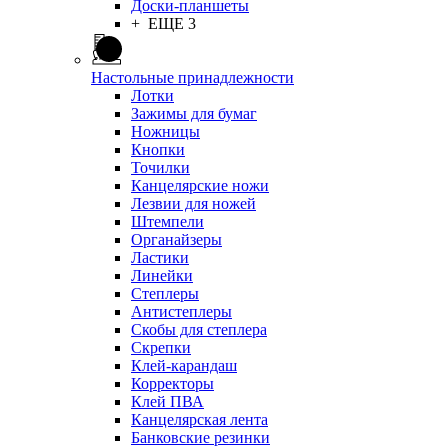
Доски-планшеты
+ ЕЩЕ 3
Настольные принадлежности
Лотки
Зажимы для бумаг
Ножницы
Кнопки
Точилки
Канцелярские ножи
Лезвии для ножей
Штемпели
Органайзеры
Ластики
Линейки
Степлеры
Антистеплеры
Скобы для степлера
Скрепки
Клей-карандаш
Корректоры
Клей ПВА
Канцелярская лента
Банковские резинки