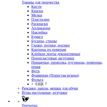
Товары для творчества
Кисти
Краски
Мелки
Пластилин
Раскраски
Апликации
Наклейки
Бумага
Бусины, стразы
Глазки, ротики, носики
Картины по номерам
Клейкие ленты декоративные
Пенопластовые заготовки
Прищепки, проволка, пуговицы, помпоны,
перья
Фетр
Фоамиран (Пористая резина)
Фольга
+ ЕЩЕ 7
Рюкзаки, ранцы, мешки для обуви
Игры настольные, игрушки
Перчатки