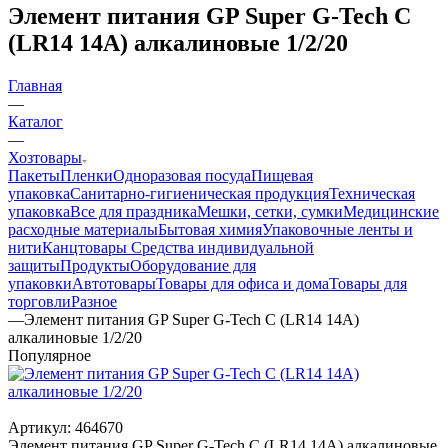
Элемент питания GP Super G-Tech C
(LR14 14А) алкалиновые 1/2/20
Главная
—
Каталог
—
Хозтовары
Пакеты
Пленки
Одноразовая посуда
Пищевая
упаковка
Санитарно-гигиеническая продукция
Техническая
упаковка
Все для праздника
Мешки, сетки, сумки
Медицинские
расходные материалы
Бытовая химия
Упаковочные ленты и
нити
Канцтовары
Средства индивидуальной
защиты
Продукты
Оборудование для
упаковки
Автотовары
Товары для офиса и дома
Товары для
торговли
Разное
—
Элемент питания GP Super G-Tech C (LR14 14А)
алкалиновые 1/2/20
Популярное
Артикул:
464670
Элемент питания GP Super G-Tech C (LR14 14А) алкалиновые