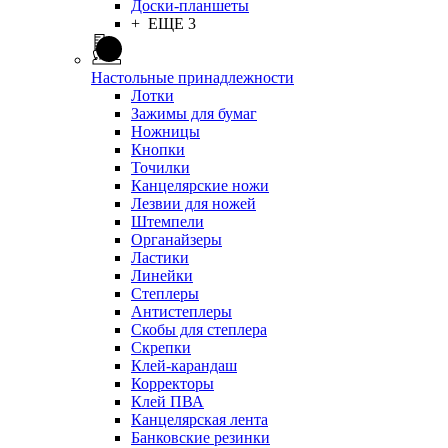
Доски-планшеты
+ ЕЩЕ 3
Настольные принадлежности
Лотки
Зажимы для бумаг
Ножницы
Кнопки
Точилки
Канцелярские ножи
Лезвии для ножей
Штемпели
Органайзеры
Ластики
Линейки
Степлеры
Антистеплеры
Скобы для степлера
Скрепки
Клей-карандаш
Корректоры
Клей ПВА
Канцелярская лента
Банковские резинки