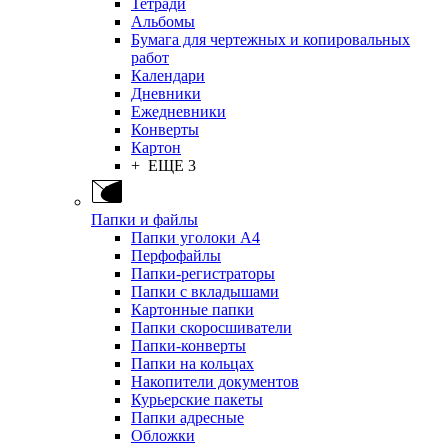
Тетради
Альбомы
Бумага для чертежных и копировальных
работ
Календари
Дневники
Ежедневники
Конверты
Картон
+ ЕЩЕ 3
Папки и файлы
Папки уголоки А4
Перфофайлы
Папки-регистраторы
Папки с вкладышами
Картонные папки
Папки скоросшиватели
Папки-конверты
Папки на кольцах
Накопители документов
Курьерские пакеты
Папки адресные
Обложки