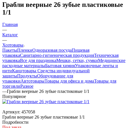
Грабли веерные 26 зубые пластиковые
1/1
Главная
—
Каталог
—
Хозтовары
Пакеты
Пленки
Одноразовая посуда
Пищевая
упаковка
Санитарно-гигиеническая продукция
Техническая
упаковка
Все для праздника
Мешки, сетки, сумки
Медицинские
расходные материалы
Бытовая химия
Упаковочные ленты и
нити
Канцтовары
Средства индивидуальной
защиты
Продукты
Оборудование для
упаковки
Автотовары
Товары для офиса и дома
Товары для
торговли
Разное
—
Грабли веерные 26 зубые пластиковые 1/1
Популярное
Артикул:
457058
Грабли веерные 26 зубые пластиковые 1/1
Подробности
Под заказ