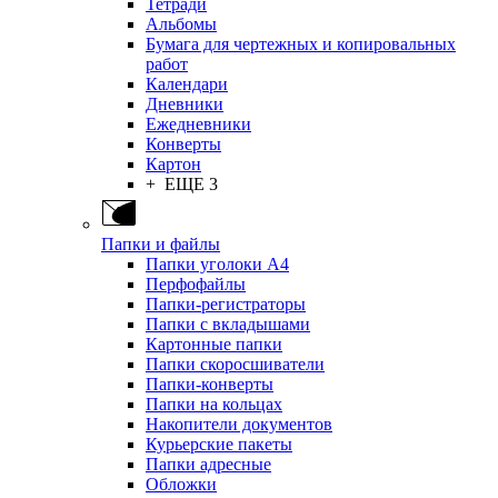
Тетради
Альбомы
Бумага для чертежных и копировальных
работ
Календари
Дневники
Ежедневники
Конверты
Картон
+ ЕЩЕ 3
Папки и файлы
Папки уголоки А4
Перфофайлы
Папки-регистраторы
Папки с вкладышами
Картонные папки
Папки скоросшиватели
Папки-конверты
Папки на кольцах
Накопители документов
Курьерские пакеты
Папки адресные
Обложки