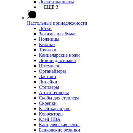
Доски-планшеты
+ ЕЩЕ 3
Настольные принадлежности
Лотки
Зажимы для бумаг
Ножницы
Кнопки
Точилки
Канцелярские ножи
Лезвии для ножей
Штемпели
Органайзеры
Ластики
Линейки
Степлеры
Антистеплеры
Скобы для степлера
Скрепки
Клей-карандаш
Корректоры
Клей ПВА
Канцелярская лента
Банковские резинки