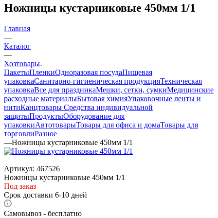
Ножницы кустарниковые 450мм 1/1
Главная
—
Каталог
—
Хозтовары
Пакеты
Пленки
Одноразовая посуда
Пищевая
упаковка
Санитарно-гигиеническая продукция
Техническая
упаковка
Все для праздника
Мешки, сетки, сумки
Медицинские
расходные материалы
Бытовая химия
Упаковочные ленты и
нити
Канцтовары
Средства индивидуальной
защиты
Продукты
Оборудование для
упаковки
Автотовары
Товары для офиса и дома
Товары для
торговли
Разное
—
Ножницы кустарниковые 450мм 1/1
Артикул:
467526
Ножницы кустарниковые 450мм 1/1
Под заказ
Срок доставки 6-10 дней
Самовывоз - бесплатно