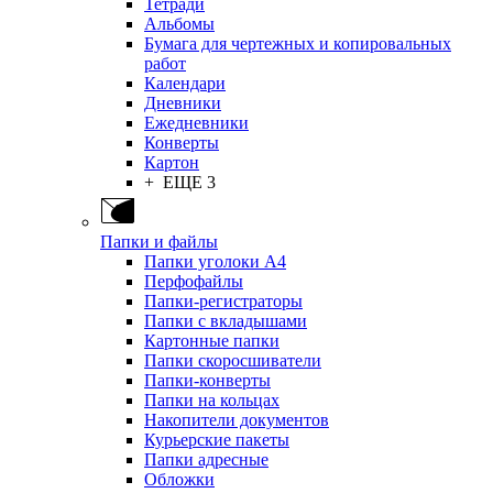
Тетради
Альбомы
Бумага для чертежных и копировальных
работ
Календари
Дневники
Ежедневники
Конверты
Картон
+ ЕЩЕ 3
Папки и файлы
Папки уголоки А4
Перфофайлы
Папки-регистраторы
Папки с вкладышами
Картонные папки
Папки скоросшиватели
Папки-конверты
Папки на кольцах
Накопители документов
Курьерские пакеты
Папки адресные
Обложки