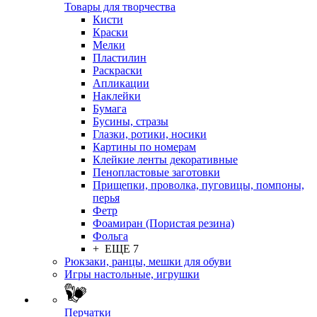
Товары для творчества
Кисти
Краски
Мелки
Пластилин
Раскраски
Апликации
Наклейки
Бумага
Бусины, стразы
Глазки, ротики, носики
Картины по номерам
Клейкие ленты декоративные
Пенопластовые заготовки
Прищепки, проволка, пуговицы, помпоны,
перья
Фетр
Фоамиран (Пористая резина)
Фольга
+ ЕЩЕ 7
Рюкзаки, ранцы, мешки для обуви
Игры настольные, игрушки
Перчатки