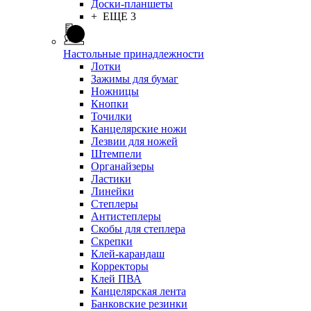
Доски-планшеты
+ ЕЩЕ 3
Настольные принадлежности
Лотки
Зажимы для бумаг
Ножницы
Кнопки
Точилки
Канцелярские ножи
Лезвии для ножей
Штемпели
Органайзеры
Ластики
Линейки
Степлеры
Антистеплеры
Скобы для степлера
Скрепки
Клей-карандаш
Корректоры
Клей ПВА
Канцелярская лента
Банковские резинки