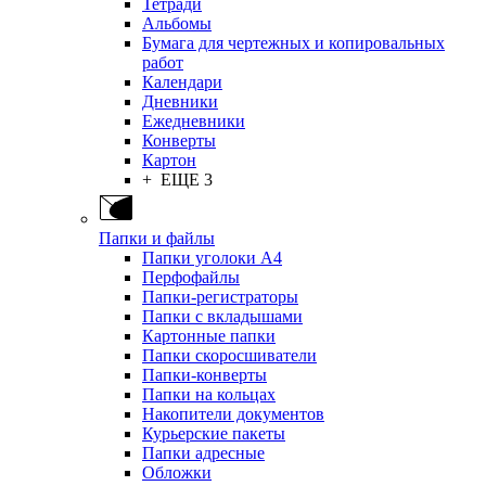
Тетради
Альбомы
Бумага для чертежных и копировальных
работ
Календари
Дневники
Ежедневники
Конверты
Картон
+ ЕЩЕ 3
Папки и файлы
Папки уголоки А4
Перфофайлы
Папки-регистраторы
Папки с вкладышами
Картонные папки
Папки скоросшиватели
Папки-конверты
Папки на кольцах
Накопители документов
Курьерские пакеты
Папки адресные
Обложки