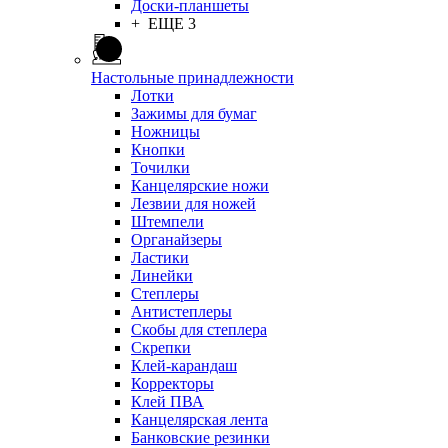
Доски-планшеты
+ ЕЩЕ 3
Настольные принадлежности
Лотки
Зажимы для бумаг
Ножницы
Кнопки
Точилки
Канцелярские ножи
Лезвии для ножей
Штемпели
Органайзеры
Ластики
Линейки
Степлеры
Антистеплеры
Скобы для степлера
Скрепки
Клей-карандаш
Корректоры
Клей ПВА
Канцелярская лента
Банковские резинки