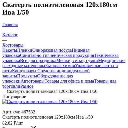
Скатерть полиэтиленовая 120х180см
Ива 1/50
Главная
—
Каталог
—
Хозтовары
Пакеты
Пленки
Одноразовая посуда
Пищевая
упаковка
Санитарно-гигиеническая продукция
Техническая
упаковка
Все для праздника
Мешки, сетки, сумки
Медицинские
расходные материалы
Бытовая химия
Упаковочные ленты и
нити
Канцтовары
Средства индивидуальной
защиты
Продукты
Оборудование для
упаковки
Автотовары
Товары для офиса и дома
Товары для
торговли
Разное
—
Скатерть полиэтиленовая 120х180см Ива 1/50
Популярное
Артикул:
467532
Скатерть полиэтиленовая 120х180см Ива 1/50
82.82
₽
/шт