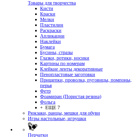
Товары для творчества
Кисти
Краски
Мелки
Пластилин
Раскраски
Апликации
Наклейки
Бумага
Бусины, стразы
Глазки, ротики, носики
Картины по номерам
Клейкие ленты декоративные
Пенопластовые заготовки
Прищепки, проволка, пуговицы, помпоны,
перья
Фетр
Фоамиран (Пористая резина)
Фольга
+ ЕЩЕ 7
Рюкзаки, ранцы, мешки для обуви
Игры настольные, игрушки
Перчатки