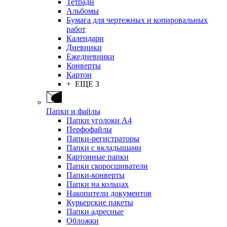
Тетради
Альбомы
Бумага для чертежных и копировальных
работ
Календари
Дневники
Ежедневники
Конверты
Картон
+ ЕЩЕ 3
Папки и файлы
Папки уголоки А4
Перфофайлы
Папки-регистраторы
Папки с вкладышами
Картонные папки
Папки скоросшиватели
Папки-конверты
Папки на кольцах
Накопители документов
Курьерские пакеты
Папки адресные
Обложки