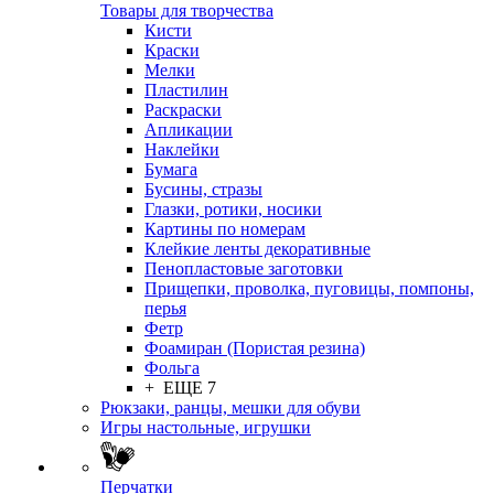
Товары для творчества
Кисти
Краски
Мелки
Пластилин
Раскраски
Апликации
Наклейки
Бумага
Бусины, стразы
Глазки, ротики, носики
Картины по номерам
Клейкие ленты декоративные
Пенопластовые заготовки
Прищепки, проволка, пуговицы, помпоны,
перья
Фетр
Фоамиран (Пористая резина)
Фольга
+ ЕЩЕ 7
Рюкзаки, ранцы, мешки для обуви
Игры настольные, игрушки
Перчатки