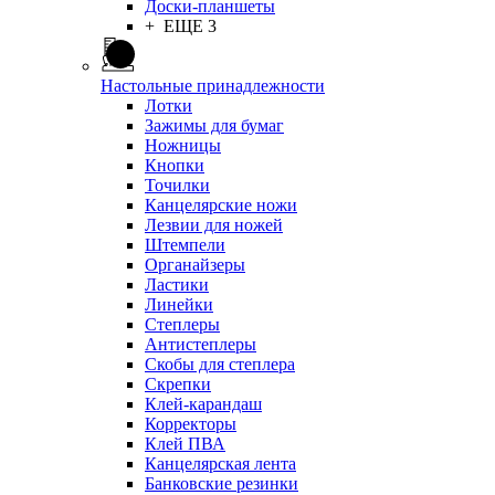
Доски-планшеты
+ ЕЩЕ 3
Настольные принадлежности
Лотки
Зажимы для бумаг
Ножницы
Кнопки
Точилки
Канцелярские ножи
Лезвии для ножей
Штемпели
Органайзеры
Ластики
Линейки
Степлеры
Антистеплеры
Скобы для степлера
Скрепки
Клей-карандаш
Корректоры
Клей ПВА
Канцелярская лента
Банковские резинки