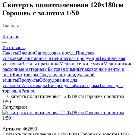
Скатерть полиэтиленовая 120х180см
Горошек с золотом 1/50
Главная
—
Каталог
—
Хозтовары
Пакеты
Пленки
Одноразовая посуда
Пищевая
упаковка
Санитарно-гигиеническая продукция
Техническая
упаковка
Все для праздника
Мешки, сетки, сумки
Медицинские
расходные материалы
Бытовая химия
Упаковочные ленты и
нити
Канцтовары
Средства индивидуальной
защиты
Продукты
Оборудование для
упаковки
Автотовары
Товары для офиса и дома
Товары для
торговли
Разное
—
Скатерть полиэтиленовая 120х180см Горошек с золотом
1/50
Популярное
Артикул:
462693
Скатерть полиэтиленовая 120х180см Горошек с золотом 1/50