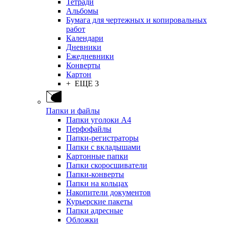
Тетради
Альбомы
Бумага для чертежных и копировальных
работ
Календари
Дневники
Ежедневники
Конверты
Картон
+ ЕЩЕ 3
Папки и файлы
Папки уголоки А4
Перфофайлы
Папки-регистраторы
Папки с вкладышами
Картонные папки
Папки скоросшиватели
Папки-конверты
Папки на кольцах
Накопители документов
Курьерские пакеты
Папки адресные
Обложки