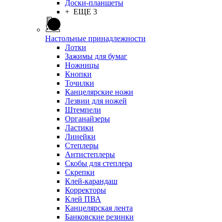
Доски-планшеты
+ ЕЩЕ 3
Настольные принадлежности
Лотки
Зажимы для бумаг
Ножницы
Кнопки
Точилки
Канцелярские ножи
Лезвии для ножей
Штемпели
Органайзеры
Ластики
Линейки
Степлеры
Антистеплеры
Скобы для степлера
Скрепки
Клей-карандаш
Корректоры
Клей ПВА
Канцелярская лента
Банковские резинки