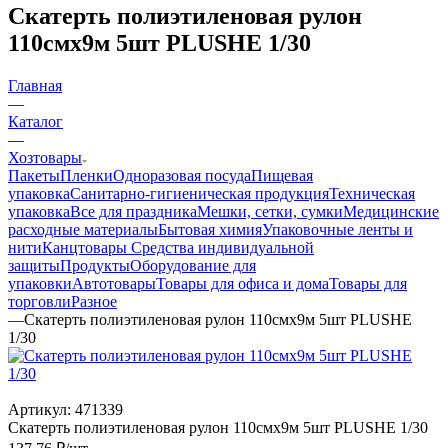
Скатерть полиэтиленовая рулон
110смх9м 5шт PLUSHE 1/30
Главная
—
Каталог
—
Хозтовары
Пакеты
Пленки
Одноразовая посуда
Пищевая
упаковка
Санитарно-гигиеническая продукция
Техническая
упаковка
Все для праздника
Мешки, сетки, сумки
Медицинские
расходные материалы
Бытовая химия
Упаковочные ленты и
нити
Канцтовары
Средства индивидуальной
защиты
Продукты
Оборудование для
упаковки
Автотовары
Товары для офиса и дома
Товары для
торговли
Разное
—
Скатерть полиэтиленовая рулон 110смх9м 5шт PLUSHE
1/30
Артикул:
471339
Скатерть полиэтиленовая рулон 110смх9м 5шт PLUSHE 1/30