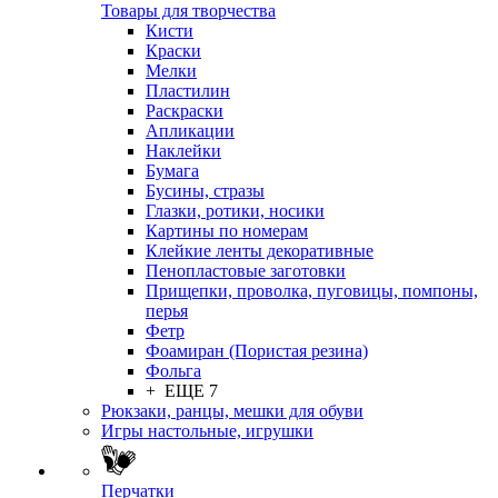
Товары для творчества
Кисти
Краски
Мелки
Пластилин
Раскраски
Апликации
Наклейки
Бумага
Бусины, стразы
Глазки, ротики, носики
Картины по номерам
Клейкие ленты декоративные
Пенопластовые заготовки
Прищепки, проволка, пуговицы, помпоны,
перья
Фетр
Фоамиран (Пористая резина)
Фольга
+ ЕЩЕ 7
Рюкзаки, ранцы, мешки для обуви
Игры настольные, игрушки
Перчатки