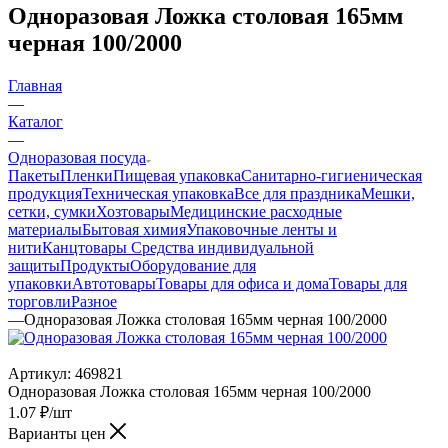
Одноразовая Ложка столовая 165мм
черная 100/2000
Главная
—
Каталог
—
Одноразовая посуда
Пакеты
Пленки
Пищевая упаковка
Санитарно-гигиеническая
продукция
Техническая упаковка
Все для праздника
Мешки,
сетки, сумки
Хозтовары
Медицинские расходные
материалы
Бытовая химия
Упаковочные ленты и
нити
Канцтовары
Средства индивидуальной
защиты
Продукты
Оборудование для
упаковки
Автотовары
Товары для офиса и дома
Товары для
торговли
Разное
—
Одноразовая Ложка столовая 165мм черная 100/2000
Артикул:
469821
Одноразовая Ложка столовая 165мм черная 100/2000
1.07
₽
/шт
Варианты цен