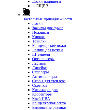
Доски-планшеты
+ ЕЩЕ 3
Настольные принадлежности
Лотки
Зажимы для бумаг
Ножницы
Кнопки
Точилки
Канцелярские ножи
Лезвии для ножей
Штемпели
Органайзеры
Ластики
Линейки
Степлеры
Антистеплеры
Скобы для степлера
Скрепки
Клей-карандаш
Корректоры
Клей ПВА
Канцелярская лента
Банковские резинки