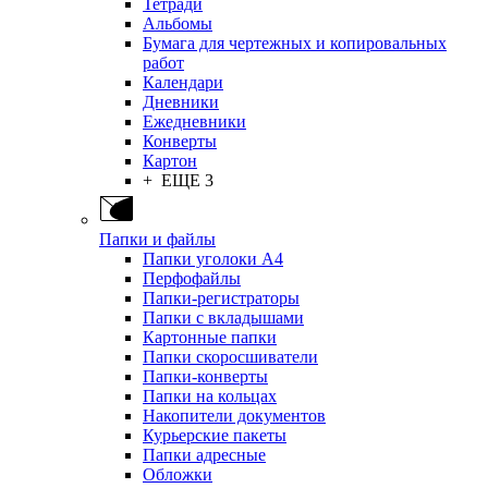
Тетради
Альбомы
Бумага для чертежных и копировальных
работ
Календари
Дневники
Ежедневники
Конверты
Картон
+ ЕЩЕ 3
Папки и файлы
Папки уголоки А4
Перфофайлы
Папки-регистраторы
Папки с вкладышами
Картонные папки
Папки скоросшиватели
Папки-конверты
Папки на кольцах
Накопители документов
Курьерские пакеты
Папки адресные
Обложки