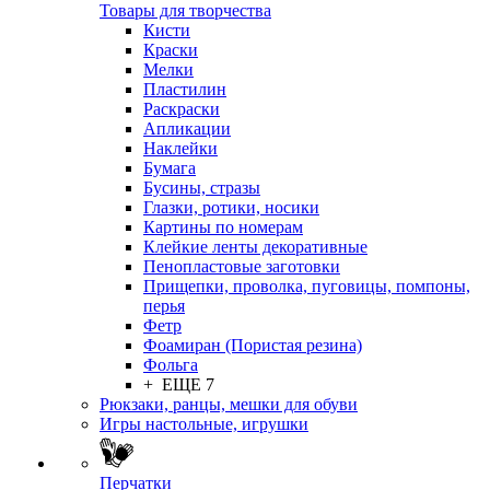
Товары для творчества
Кисти
Краски
Мелки
Пластилин
Раскраски
Апликации
Наклейки
Бумага
Бусины, стразы
Глазки, ротики, носики
Картины по номерам
Клейкие ленты декоративные
Пенопластовые заготовки
Прищепки, проволка, пуговицы, помпоны,
перья
Фетр
Фоамиран (Пористая резина)
Фольга
+ ЕЩЕ 7
Рюкзаки, ранцы, мешки для обуви
Игры настольные, игрушки
Перчатки