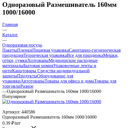
Одноразовый Размешиватель 160мм
1000/16000
Главная
—
Каталог
—
Одноразовая посуда
Пакеты
Пленки
Пищевая упаковка
Санитарно-гигиеническая
продукция
Техническая упаковка
Все для праздника
Мешки,
сетки, сумки
Хозтовары
Медицинские расходные
материалы
Бытовая химия
Упаковочные ленты и
нити
Канцтовары
Средства индивидуальной
защиты
Продукты
Оборудование для
упаковки
Автотовары
Товары для офиса и дома
Товары для
торговли
Разное
—
Одноразовый Размешиватель 160мм 1000/16000
Популярное
Артикул:
440586
Одноразовый Размешиватель 160мм 1000/16000
0.39
₽
/шт