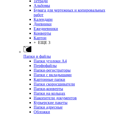
Тетради
Альбомы
Бумага для чертежных и копировальных
работ
Календари
Дневники
Ежедневники
Конверты
Картон
+ ЕЩЕ 3
Папки и файлы
Папки уголоки А4
Перфофайлы
Папки-регистраторы
Папки с вкладышами
Картонные папки
Папки скоросшиватели
Папки-конверты
Папки на кольцах
Накопители документов
Курьерские пакеты
Папки адресные
Обложки