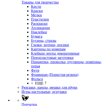
Товары для творчества
Кисти
Краски
Мелки
Пластилин
Раскраски
Апликации
Наклейки
Бумага
Бусины, стразы
Глазки, ротики, носики
Картины по номерам
Клейкие ленты декоративные
Пенопластовые заготовки
Прищепки, проволка, пуговицы, помпоны,
перья
Фетр
Фоамиран (Пористая резина)
Фольга
+ ЕЩЕ 7
Рюкзаки, ранцы, мешки для обуви
Игры настольные, игрушки
Перчатки