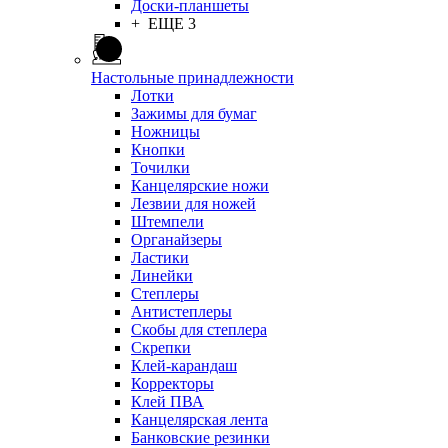
Доски-планшеты
+ ЕЩЕ 3
Настольные принадлежности
Лотки
Зажимы для бумаг
Ножницы
Кнопки
Точилки
Канцелярские ножи
Лезвии для ножей
Штемпели
Органайзеры
Ластики
Линейки
Степлеры
Антистеплеры
Скобы для степлера
Скрепки
Клей-карандаш
Корректоры
Клей ПВА
Канцелярская лента
Банковские резинки