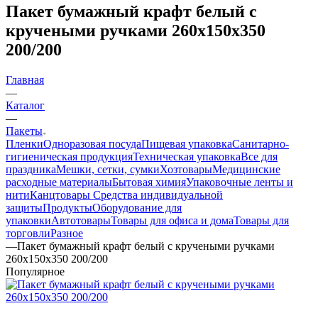
Пакет бумажный крафт белый с
кручеными ручками 260х150х350
200/200
Главная
—
Каталог
—
Пакеты
Пленки
Одноразовая посуда
Пищевая упаковка
Санитарно-
гигиеническая продукция
Техническая упаковка
Все для
праздника
Мешки, сетки, сумки
Хозтовары
Медицинские
расходные материалы
Бытовая химия
Упаковочные ленты и
нити
Канцтовары
Средства индивидуальной
защиты
Продукты
Оборудование для
упаковки
Автотовары
Товары для офиса и дома
Товары для
торговли
Разное
—
Пакет бумажный крафт белый с кручеными ручками
260х150х350 200/200
Популярное