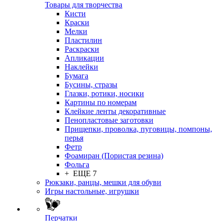
Товары для творчества
Кисти
Краски
Мелки
Пластилин
Раскраски
Апликации
Наклейки
Бумага
Бусины, стразы
Глазки, ротики, носики
Картины по номерам
Клейкие ленты декоративные
Пенопластовые заготовки
Прищепки, проволка, пуговицы, помпоны,
перья
Фетр
Фоамиран (Пористая резина)
Фольга
+ ЕЩЕ 7
Рюкзаки, ранцы, мешки для обуви
Игры настольные, игрушки
Перчатки