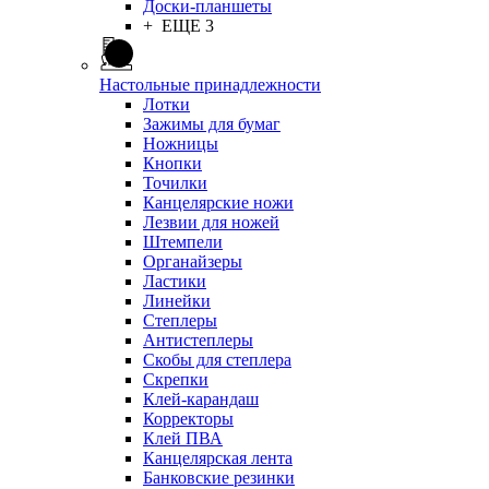
Доски-планшеты
+ ЕЩЕ 3
Настольные принадлежности
Лотки
Зажимы для бумаг
Ножницы
Кнопки
Точилки
Канцелярские ножи
Лезвии для ножей
Штемпели
Органайзеры
Ластики
Линейки
Степлеры
Антистеплеры
Скобы для степлера
Скрепки
Клей-карандаш
Корректоры
Клей ПВА
Канцелярская лента
Банковские резинки