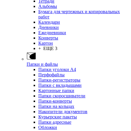
Тетради
Альбомы
Бумага для чертежных и копировальных
работ
Календари
Дневники
Ежедневники
Конверты
Картон
+ ЕЩЕ 3
Папки и файлы
Папки уголоки А4
Перфофайлы
Папки-регистраторы
Папки с вкладышами
Картонные папки
Папки скоросшиватели
Папки-конверты
Папки на кольцах
Накопители документов
Курьерские пакеты
Папки адресные
Обложки