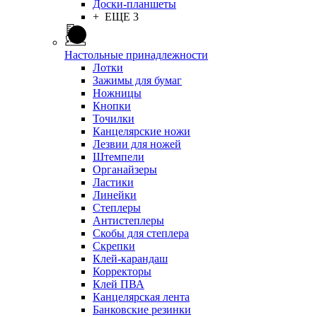
Доски-планшеты
+ ЕЩЕ 3
Настольные принадлежности
Лотки
Зажимы для бумаг
Ножницы
Кнопки
Точилки
Канцелярские ножи
Лезвии для ножей
Штемпели
Органайзеры
Ластики
Линейки
Степлеры
Антистеплеры
Скобы для степлера
Скрепки
Клей-карандаш
Корректоры
Клей ПВА
Канцелярская лента
Банковские резинки