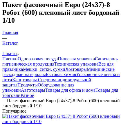
Пакет фасовочный Евро (24х37)-8
Робот (600) кленовый лист бордовый
1/10
Главная
—
Каталог
—
Пакеты
Пленки
Одноразовая посуда
Пищевая упаковка
Санитарно-
гигиеническая продукция
Техническая упаковка
Все для
праздника
Мешки, сетки, сумки
Хозтовары
Медицинские
расходные материалы
Бытовая химия
Упаковочные ленты и
нити
Канцтовары
Средства индивидуальной
защиты
Продукты
Оборудование для
упаковки
Автотовары
Товары для офиса и дома
Товары для
торговли
Разное
—
Пакет фасовочный Евро (24х37)-8 Робот (600) кленовый
лист бордовый 1/10
Популярное