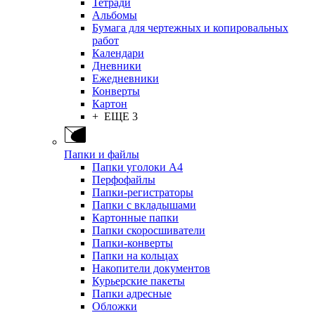
Тетради
Альбомы
Бумага для чертежных и копировальных
работ
Календари
Дневники
Ежедневники
Конверты
Картон
+ ЕЩЕ 3
Папки и файлы
Папки уголоки А4
Перфофайлы
Папки-регистраторы
Папки с вкладышами
Картонные папки
Папки скоросшиватели
Папки-конверты
Папки на кольцах
Накопители документов
Курьерские пакеты
Папки адресные
Обложки