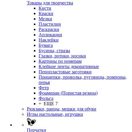
Товары для творчества
Кисти
Краски
Мелки
Пластилин
Раскраски
Апликации
Наклейки
Бумага
Бусины, стразы
Глазки, ротики, носики
Картины по номерам
Клейкие ленты декоративные
Пенопластовые заготовки
Прищепки, проволка, пуговицы, помпоны,
перья
Фетр
Фоамиран (Пористая резина)
Фольга
+ ЕЩЕ 7
Рюкзаки, ранцы, мешки для обуви
Игры настольные, игрушки
Перчатки