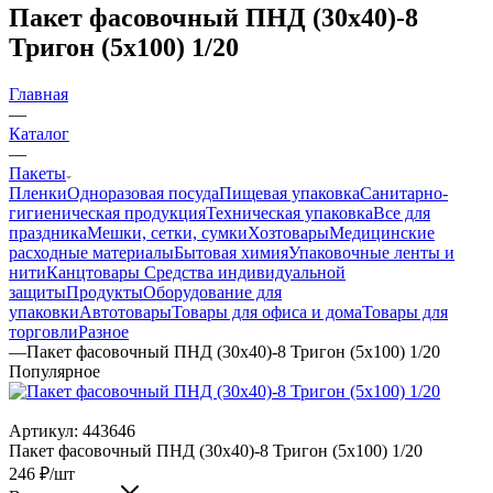
Пакет фасовочный ПНД (30х40)-8
Тригон (5х100) 1/20
Главная
—
Каталог
—
Пакеты
Пленки
Одноразовая посуда
Пищевая упаковка
Санитарно-
гигиеническая продукция
Техническая упаковка
Все для
праздника
Мешки, сетки, сумки
Хозтовары
Медицинские
расходные материалы
Бытовая химия
Упаковочные ленты и
нити
Канцтовары
Средства индивидуальной
защиты
Продукты
Оборудование для
упаковки
Автотовары
Товары для офиса и дома
Товары для
торговли
Разное
—
Пакет фасовочный ПНД (30х40)-8 Тригон (5х100) 1/20
Популярное
Артикул:
443646
Пакет фасовочный ПНД (30х40)-8 Тригон (5х100) 1/20
246
₽
/шт