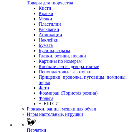
Товары для творчества
Кисти
Краски
Мелки
Пластилин
Раскраски
Апликации
Наклейки
Бумага
Бусины, стразы
Глазки, ротики, носики
Картины по номерам
Клейкие ленты декоративные
Пенопластовые заготовки
Прищепки, проволка, пуговицы, помпоны,
перья
Фетр
Фоамиран (Пористая резина)
Фольга
+ ЕЩЕ 7
Рюкзаки, ранцы, мешки для обуви
Игры настольные, игрушки
Перчатки