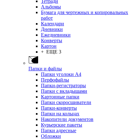
Тетради
Альбомы
Бумага для чертежных и копировальных
работ
Календари
Дневники
Ежедневники
Конверты
Картон
+ ЕЩЕ 3
Папки и файлы
Папки уголоки А4
Перфофайлы
Папки-регистраторы
Папки с вкладышами
Картонные папки
Папки скоросшиватели
Папки-конверты
Папки на кольцах
Накопители документов
Курьерские пакеты
Папки адресные
Обложки