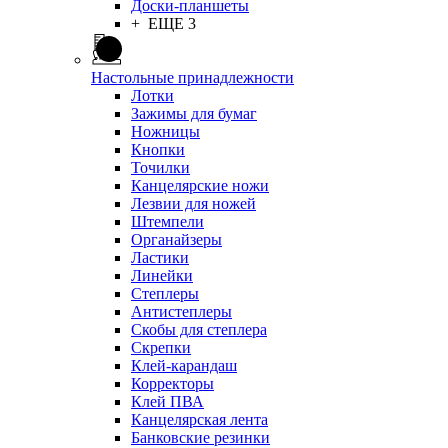
Доски-планшеты
+ ЕЩЕ 3
Настольные принадлежности
Лотки
Зажимы для бумаг
Ножницы
Кнопки
Точилки
Канцелярские ножи
Лезвии для ножей
Штемпели
Органайзеры
Ластики
Линейки
Степлеры
Антистеплеры
Скобы для степлера
Скрепки
Клей-карандаш
Корректоры
Клей ПВА
Канцелярская лента
Банковские резинки