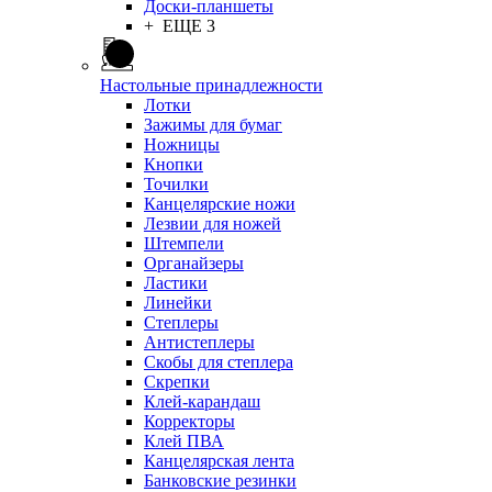
Доски-планшеты
+ ЕЩЕ 3
Настольные принадлежности
Лотки
Зажимы для бумаг
Ножницы
Кнопки
Точилки
Канцелярские ножи
Лезвии для ножей
Штемпели
Органайзеры
Ластики
Линейки
Степлеры
Антистеплеры
Скобы для степлера
Скрепки
Клей-карандаш
Корректоры
Клей ПВА
Канцелярская лента
Банковские резинки