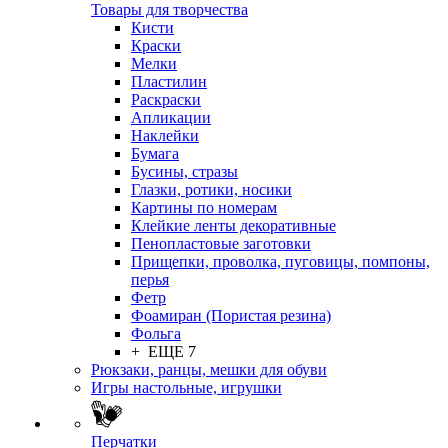
Товары для творчества
Кисти
Краски
Мелки
Пластилин
Раскраски
Апликации
Наклейки
Бумага
Бусины, стразы
Глазки, ротики, носики
Картины по номерам
Клейкие ленты декоративные
Пенопластовые заготовки
Прищепки, проволка, пуговицы, помпоны,
перья
Фетр
Фоамиран (Пористая резина)
Фольга
+ ЕЩЕ 7
Рюкзаки, ранцы, мешки для обуви
Игры настольные, игрушки
Перчатки