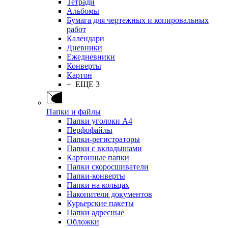
Тетради
Альбомы
Бумага для чертежных и копировальных
работ
Календари
Дневники
Ежедневники
Конверты
Картон
+ ЕЩЕ 3
Папки и файлы
Папки уголоки А4
Перфофайлы
Папки-регистраторы
Папки с вкладышами
Картонные папки
Папки скоросшиватели
Папки-конверты
Папки на кольцах
Накопители документов
Курьерские пакеты
Папки адресные
Обложки