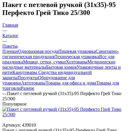
Пакет с петлевой ручкой (31х35)-95
Перфекто Грей Тико 25/300
Главная
—
Каталог
—
Пакеты
Пленки
Одноразовая посуда
Пищевая упаковка
Санитарно-
гигиеническая продукция
Техническая упаковка
Все для
праздника
Мешки, сетки, сумки
Хозтовары
Медицинские
расходные материалы
Бытовая химия
Упаковочные ленты и
нити
Канцтовары
Средства индивидуальной
защиты
Продукты
Оборудование для
упаковки
Автотовары
Товары для офиса и дома
Товары для
торговли
Разное
—
Пакет с петлевой ручкой (31х35)-95 Перфекто Грей Тико
25/300
Популярное
Артикул:
439010
Пакет с петлевой ручкой (31х35)-95 Перфекто Грей Тико