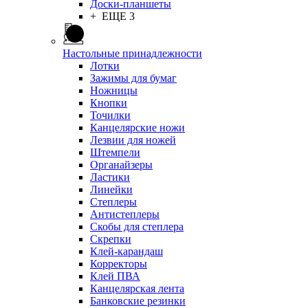
Доски-планшеты
+ ЕЩЕ 3
Настольные принадлежности
Лотки
Зажимы для бумаг
Ножницы
Кнопки
Точилки
Канцелярские ножи
Лезвии для ножей
Штемпели
Органайзеры
Ластики
Линейки
Степлеры
Антистеплеры
Скобы для степлера
Скрепки
Клей-карандаш
Корректоры
Клей ПВА
Канцелярская лента
Банковские резинки