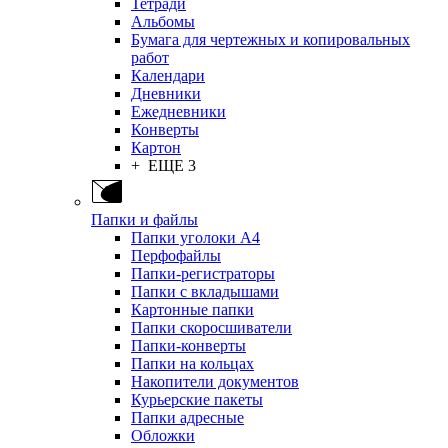
Тетради
Альбомы
Бумага для чертежных и копировальных
работ
Календари
Дневники
Ежедневники
Конверты
Картон
+ ЕЩЕ 3
Папки и файлы
Папки уголоки А4
Перфофайлы
Папки-регистраторы
Папки с вкладышами
Картонные папки
Папки скоросшиватели
Папки-конверты
Папки на кольцах
Накопители документов
Курьерские пакеты
Папки адресные
Обложки