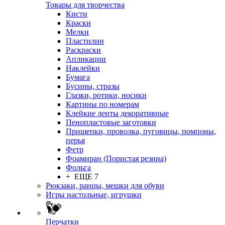
Товары для творчества
Кисти
Краски
Мелки
Пластилин
Раскраски
Апликации
Наклейки
Бумага
Бусины, стразы
Глазки, ротики, носики
Картины по номерам
Клейкие ленты декоративные
Пенопластовые заготовки
Прищепки, проволка, пуговицы, помпоны,
перья
Фетр
Фоамиран (Пористая резина)
Фольга
+ ЕЩЕ 7
Рюкзаки, ранцы, мешки для обуви
Игры настольные, игрушки
Перчатки