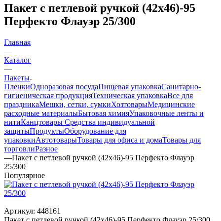
Пакет с петлевой ручкой (42х46)-95
Перфекто Флауэр 25/300
Главная
—
Каталог
—
Пакеты
Пленки
Одноразовая посуда
Пищевая упаковка
Санитарно-
гигиеническая продукция
Техническая упаковка
Все для
праздника
Мешки, сетки, сумки
Хозтовары
Медицинские
расходные материалы
Бытовая химия
Упаковочные ленты и
нити
Канцтовары
Средства индивидуальной
защиты
Продукты
Оборудование для
упаковки
Автотовары
Товары для офиса и дома
Товары для
торговли
Разное
—
Пакет с петлевой ручкой (42х46)-95 Перфекто Флауэр
25/300
Популярное
Артикул:
448161
Пакет с петлевой ручкой (42х46)-95 Перфекто Флауэр 25/300